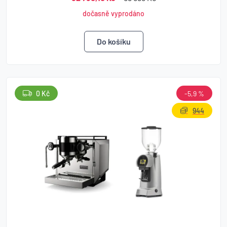
dočasně vyprodáno
0 Kč
-5,9 %
944