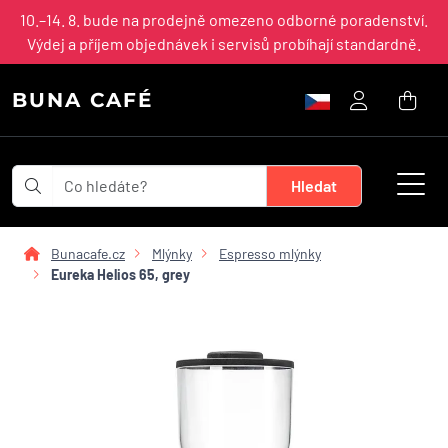
10.–14. 8. bude na prodejně omezeno odborné poradenství.
Výdej a příjem objednávek i servisů probíhají standardně.
BUNA CAFÉ
Bunacafe.cz
Mlýnky
Espresso mlýnky
Eureka Helios 65, grey