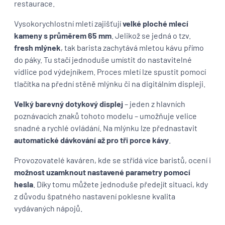
restaurace.
Vysokorychlostní mletí zajišťují
velké ploché mlecí
kameny s průměrem 65 mm
. Jelikož se jedná o tzv.
fresh mlýnek
, tak barista zachytává mletou kávu přímo
do páky. Tu stačí jednoduše umístit do nastavitelné
vidlice pod výdejníkem. Proces mletí lze spustit pomocí
tlačítka na přední stěně mlýnku či na digitálním displeji.
Velký barevný dotykový displej
– jeden z hlavních
poznávacích znaků tohoto modelu – umožňuje velice
snadné a rychlé ovládání. Na mlýnku lze přednastavit
automatické dávkování až pro tři porce kávy
.
Provozovatelé kaváren, kde se střídá více baristů, ocení i
možnost uzamknout nastavené parametry pomocí
hesla
. Díky tomu můžete jednoduše předejít situaci, kdy
z důvodu špatného nastavení poklesne kvalita
vydávaných nápojů.