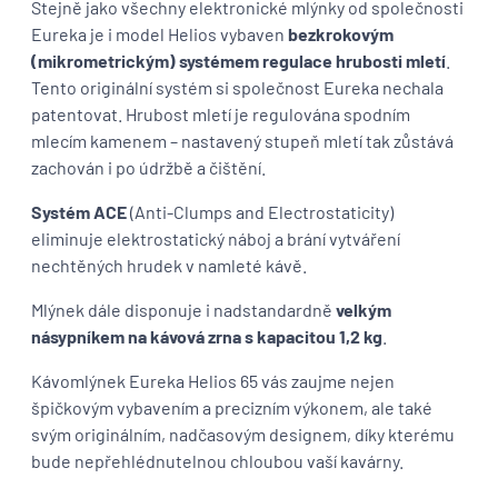
Stejně jako všechny elektronické mlýnky od společnosti
Eureka je i model Helios vybaven
bezkrokovým
(mikrometrickým) systémem regulace hrubosti mletí
.
Tento originální systém si společnost Eureka nechala
patentovat. Hrubost mletí je regulována spodním
mlecím kamenem – nastavený stupeň mletí tak zůstává
zachován i po údržbě a čištění.
Systém ACE
(Anti-Clumps and Electrostaticity)
eliminuje elektrostatický náboj a brání vytváření
nechtěných hrudek v namleté kávě.
Mlýnek dále disponuje i nadstandardně
velkým
násypníkem na kávová zrna s kapacitou 1,2 kg
.
Kávomlýnek Eureka Helios 65 vás zaujme nejen
špičkovým vybavením a precizním výkonem, ale také
svým originálním, nadčasovým designem, díky kterému
bude nepřehlédnutelnou chloubou vaší kavárny.