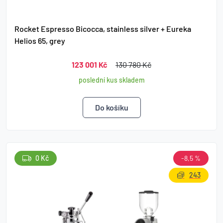
Rocket Espresso Bicocca, stainless silver + Eureka
Helios 65, grey
123 001 Kč
130 780 Kč
poslední kus skladem
0 Kč
-8,5 %
243