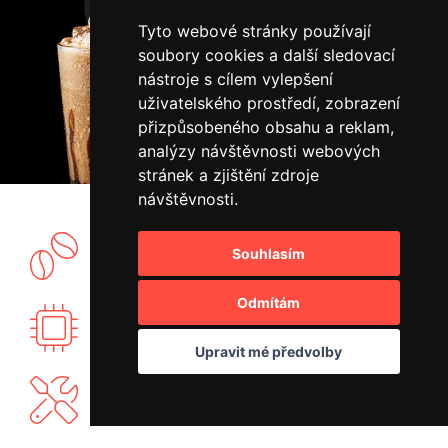
Tyto webové stránky používají
soubory cookies a další sledovací
nástroje s cílem vylepšení
uživatelského prostředí, zobrazení
přizpůsobeného obsahu a reklam,
analýzy návštěvnosti webových
stránek a zjištění zdroje
návštěvnosti.
Souhlasím
Vlastní showroom a pražírna kávy.
Odmítám
Vyvíjíme vlastní elektroniku PID regulace.
Upravit mé předvolby
Nabízíme vlastní záruční a mimozáruční servis.