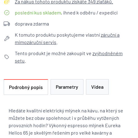
Za nákup tohoto produktu získáte 349 zlaťáků.
poslední kus skladem
, ihned k odběru / expedici
doprava zdarma
K tomuto produktu poskytujeme vlastní
záruční a
mimozáruční servis
.
Tento produkt je možné zakoupit ve
zvýhodněném
setu
.
Parametry
Videa
Podrobný popis
Hledáte kvalitní elektrický mlýnek na kávu, na který se
můžete bez obav spolehnout i v průběhu vytížených
provozních hodin? Výkonný espresso mlýnek Eureka
Helios 65 je skvělým řešením pro velké kavárny a