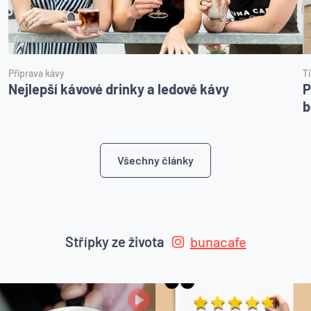
Příprava kávy
T
Nejlepší kávové drinky a ledové kávy
P
b
Všechny články
Střípky ze života
bunacafe