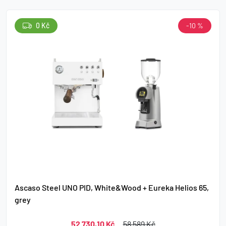
0 Kč
-10 %
Ascaso Steel UNO PID, White&Wood + Eureka Helios 65,
grey
52 730,10 Kč
58 589 Kč