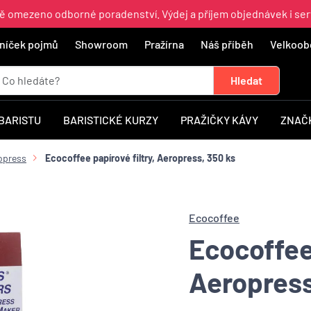
ně omezeno odborné poradenství. Výdej a příjem objednávek i ser
níček pojmů
Showroom
Pražírna
Náš příběh
Velkoob
 BARISTU
BARISTICKÉ KURZY
PRAŽIČKY KÁVY
ZNAČ
opress
Ecocoffee papírové filtry, Aeropress, 350 ks
Ecocoffee
Ecocoffee 
Aeropress