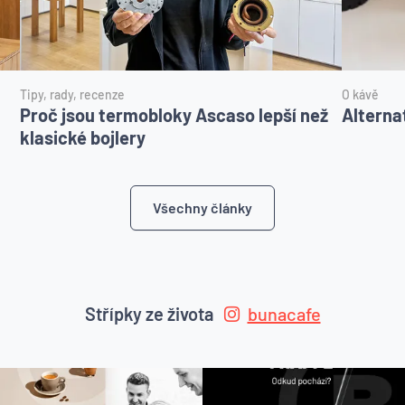
Tipy, rady, recenze
O kávě
Proč jsou termobloky Ascaso lepší než
Alterna
klasické bojlery
Všechny články
Střípky ze života
bunacafe