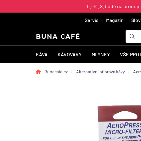
10.–14. 8. bude na prodej
Servis
Magazín
Slov
BUNA CAFÉ
KÁVA
KÁVOVARY
MLÝNKY
VŠE PRO
Bunacafe.cz
Alternativní příprava kávy
Aer