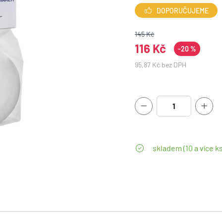
DOPORUČUJEME
145 Kč
116 Kč
-20 %
95,87 Kč bez DPH
skladem (10 a více ks