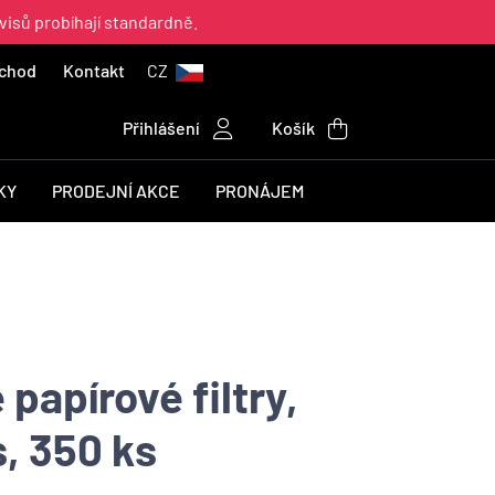
visů probíhají standardně.
chod
Kontakt
CZ
Přihlášení
Košík
KY
PRODEJNÍ AKCE
PRONÁJEM
papírové filtry,
, 350 ks