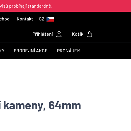
visů probíhají standardně.
chod
Kontakt
CZ
Přihlášení
Košík
KY
PRODEJNÍ AKCE
PRONÁJEM
í kameny, 64mm