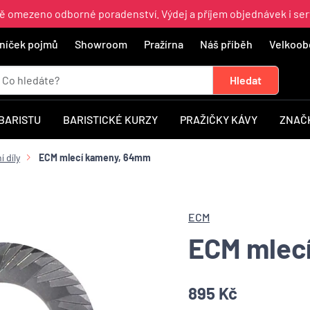
ně omezeno odborné poradenství. Výdej a příjem objednávek i ser
níček pojmů
Showroom
Pražírna
Náš příběh
Velkoob
 BARISTU
BARISTICKÉ KURZY
PRAŽIČKY KÁVY
ZNAČ
í díly
ECM mlecí kameny, 64mm
ECM
ECM mlec
895 Kč