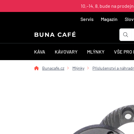
10.–14. 8. bude na prodej
Servis
Magazín
Slov
BUNA CAFÉ
KÁVA
KÁVOVARY
MLÝNKY
VŠE PRO
Bunacafe.cz
Mlýnky
Příslušenství a náhradn