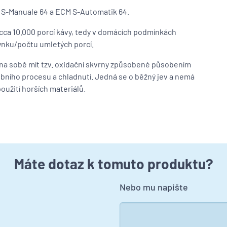
 S-Manuale 64 a ECM S-Automatik 64.
ca 10.000 porcí kávy, tedy v domácích podmínkách
mlýnku/počtu umletých porcí.
na sobě mít tzv. oxidační skvrny způsobené působením
bního procesu a chladnutí. Jedná se o běžný jev a nemá
užití horších materiálů.
Máte dotaz k tomuto produktu?
Nebo mu napište