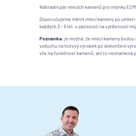
Náhradní pár mlecích kamenů pro mlýnky ECM
Doporučujeme měnit mlecí kameny po umletí c
každých 3 – 5 let, v závislosti na vytíženosti 
Poznámka:
je možné, že mlecí kameny budou 
vzduchu na hotový výrobek po dokončení výro
vliv na funkčnost kamenů, ani to neznamená po