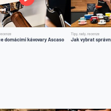
 recenze
Tipy, rady, recenze
e domácími kávovary Ascaso
Jak vybrat správn