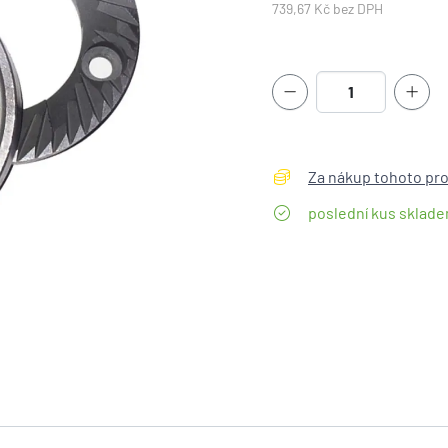
739,67 Kč bez DPH
Za nákup tohoto pro
poslední kus sklad