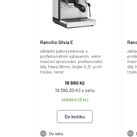
Rancilio Silvia E
Ranci
základní pákový kávovar s
zákla
profesionálním vybavením, velmi
prof
masivní zpracování, profesionální
masiv
díly, hlava 58mm, bojler 0,3l, profi
díly,
tryska, nerez
trysk
19 990 Kč
19 390,30 Kč v setu
skladem (8 ks)
Do setu
1+1
1+1