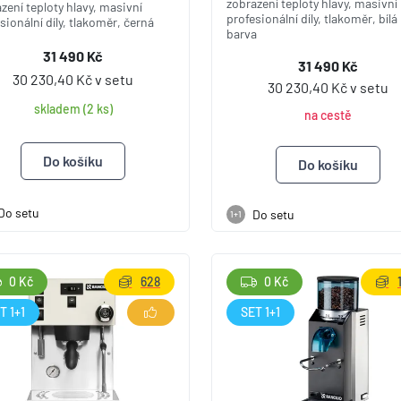
zobrazení teploty hlavy, masivní
zení teploty hlavy, masivní
profesionální díly, tlakoměr, bílá
sionální díly, tlakoměr, černá
barva
31 490 Kč
31 490 Kč
30 230,40 Kč v setu
30 230,40 Kč v setu
skladem (2 ks)
na cestě
Do setu
Do setu
1+1
0 Kč
628
0 Kč
T 1+1
SET 1+1