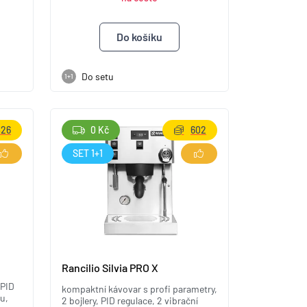
Do setu
1+1
426
0 Kč
602
SET 1+1
Rancilio Silvia PRO X
 PID
kompaktní kávovar s profi parametry,
ru,
2 bojlery, PID regulace, 2 vibrační