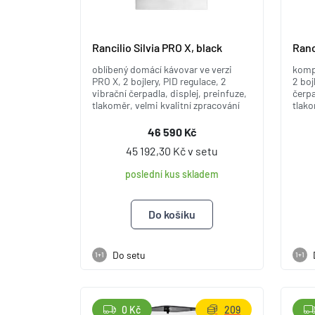
Rancilio Silvia PRO X, black
Ranc
oblíbený domácí kávovar ve verzi
kompa
PRO X, 2 bojlery, PID regulace, 2
2 boj
vibrační čerpadla, displej, preinfuze,
čerpa
tlakoměr, velmi kvalitní zpracování
tlako
46 590 Kč
45 192,30 Kč v setu
poslední kus skladem
Do setu
1+1
1+1
0 Kč
209