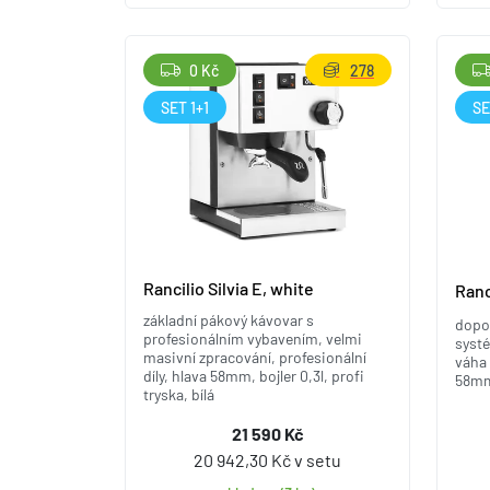
0 Kč
278
SET 1+1
SE
Rancilio Silvia E, white
Ranc
základní pákový kávovar s
dopo
profesionálním vybavením, velmi
systé
masivní zpracování, profesionální
váha 
díly, hlava 58mm, bojler 0,3l, profi
58mm,
tryska, bílá
21 590 Kč
20 942,30 Kč v setu