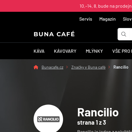
10.–14. 8. bude na prodej
Servis
Magazín
Slov
BUNA CAFÉ
KÁVA
KÁVOVARY
MLÝNKY
VŠE PRO
Bunacafe.cz
Značky v Buna café
Rancilio
Rancilio
strana 1 z 3
Rancilio je jeden z největš