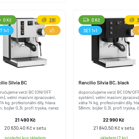
0 Kč
291
0 Kč
T 1+1
SET 1+1
ilio Silvia BC
Rancilio Silvia BC, black
ručujeme verzi BC (ON/OFF
doporučujeme verzi BC (ON/OF
m), velmi masivní zpracování,
systém), velmi masivní zpracová
14 kg, profesionální díly, hlava
váha 14 kg, profesionální díly, hl
 bojler 0,3l, profi tryska, nerez
58mm, bojler 0,3l, profi tryska, 
21 490 Kč
22 990 Kč
20 630,40 Kč v setu
21 840,50 Kč v setu
poslední kus skladem
skladem (2 ks)