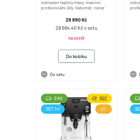
zobrazení teploty hlavy, masivní
zobra
profesionální díly, tlakoměr, nerez
profe
29 890 Kč
28 694,40 Kč v setu
na cestě
Do setu
1+1
1+1
0 Kč
602
SET 1+1
SE