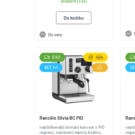
skladem (3 ks)
1+1
Do setu
1+1
0 Kč
404
SET 1+1
SE
Rancilio Silvia BC PID
Ranc
nejoblíbenější domácí kávovar s PID
nejob
regulací, nastavení teploty bojleru,
regul