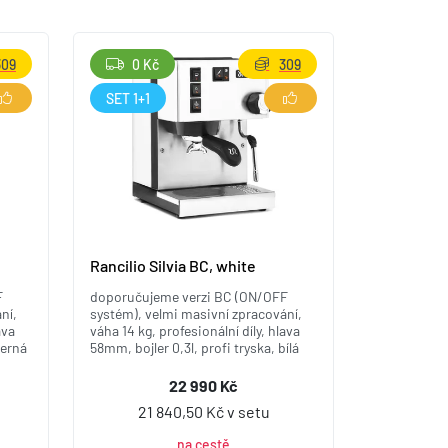
309
0 Kč
309
SET 1+1
Rancilio Silvia BC, white
F
doporučujeme verzi BC (ON/OFF
ní,
systém), velmi masivní zpracování,
ava
váha 14 kg, profesionální díly, hlava
černá
58mm, bojler 0,3l, profi tryska, bílá
22 990 Kč
21 840,50 Kč v setu
na cestě