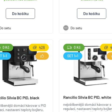
Do setu
Do setu
1+1
0 Kč
426
0 Kč
T 1+1
SET 1+1
Rancilio Silvia BC PID, white
ilio Silvia BC PID, black
nejoblíbenější domácí kávovar s
líbenější domácí kávovar s PID
regulací, nastavení teploty bojle
ací, nastavení teploty bojleru,