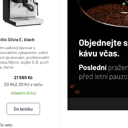
lio Silvia E, black
dní pákový kávovar s
esionálním vybavením, velmi
ní zpracování, profesionální
 hlava 58mm, bojler 0,3l, profi
a, černá
21 590 Kč
20 942,30 Kč v setu
skladem (8 ks)
Do setu