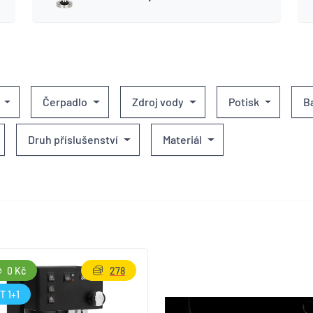
Čerpadlo
Zdroj vody
Potisk
B
Druh příslušenství
Materiál
0 Kč
278
T 1+1