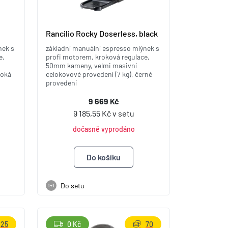
Rancilio Rocky Doserless, black
nek s
základní manuální espresso mlýnek s
e,
profi motorem, kroková regulace,
50mm kameny, velmi masivní
soká
celokovové provedení (7 kg), černé
provedení
9 669 Kč
9 185,55 Kč v setu
dočasně vyprodáno
Do setu
1+1
25
0 Kč
70