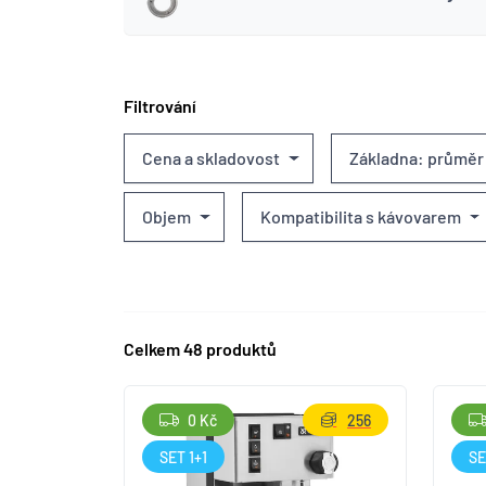
Filtrování
Cena a skladovost
Základna: průměr
Objem
Kompatibilita s kávovarem
Celkem 48 produktů
0 Kč
256
SET 1+1
SE