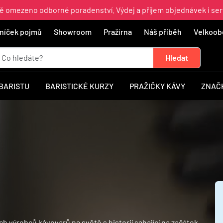
ně omezeno odborné poradenství. Výdej a příjem objednávek i ser
níček pojmů
Showroom
Pražírna
Náš příběh
Velkoob
 BARISTU
BARISTICKÉ KURZY
PRAŽIČKY KÁVY
ZNAČ
ích výrobců kávovarů na světě s historií sahající na začátek