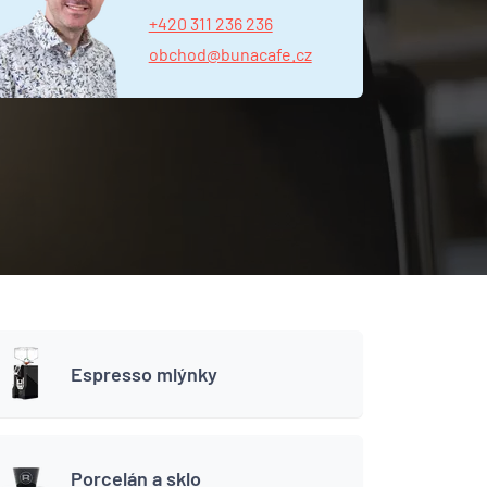
+420 311 236 236
obchod@bunacafe.cz
Espresso mlýnky
Porcelán a sklo