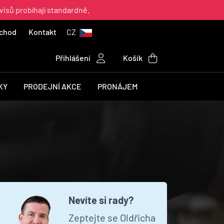
visů probíhají standardně.
chod
Kontakt
CZ
Přihlášení
Košík
KY
PRODEJNÍ AKCE
PRONÁJEM
Nevíte si rady?
Zeptejte se Oldřicha