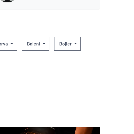
arva
Balení
Bojler