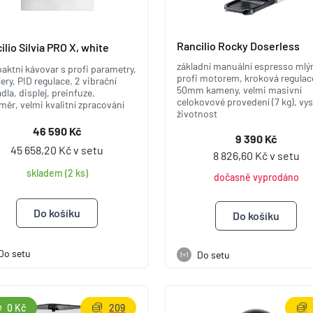
Rancilio Rocky Doserless
ilio Silvia PRO X, white
základní manuální espresso mlý
ktní kávovar s profi parametry,
profi motorem, kroková regulac
lery, PID regulace, 2 vibrační
50mm kameny, velmi masivní
dla, displej, preinfuze,
celokovové provedení (7 kg), vy
měr, velmi kvalitní zpracování
životnost
46 590 Kč
9 390 Kč
45 658,20 Kč v setu
8 826,60 Kč v setu
skladem (2 ks)
dočasně vyprodáno
Do setu
Do setu
1+1
0 Kč
209