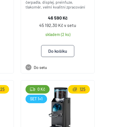
čerpadla, displej, preinfuze,
tlakoměr, velmi kvalitní zpracování
46 590 Kč
45 192,30 Kč v setu
skladem (2 ks)
Do setu
1+1
125
0 Kč
125
SET 1+1