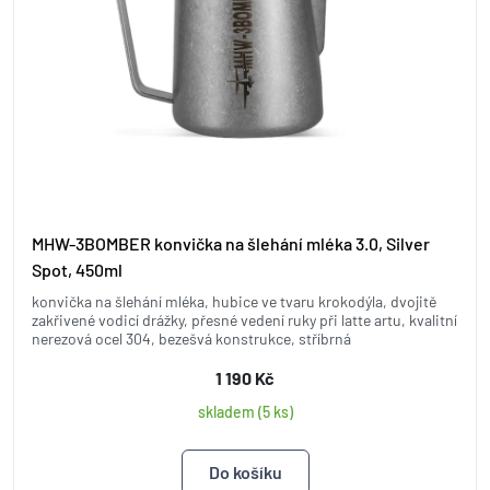
MHW-3BOMBER konvička na šlehání mléka 3.0, Silver
Spot, 450ml
konvička na šlehání mléka, hubice ve tvaru krokodýla, dvojitě
zakřivené vodicí drážky, přesné vedení ruky při latte artu, kvalitní
nerezová ocel 304, bezešvá konstrukce, stříbrná
1 190 Kč
skladem (5 ks)