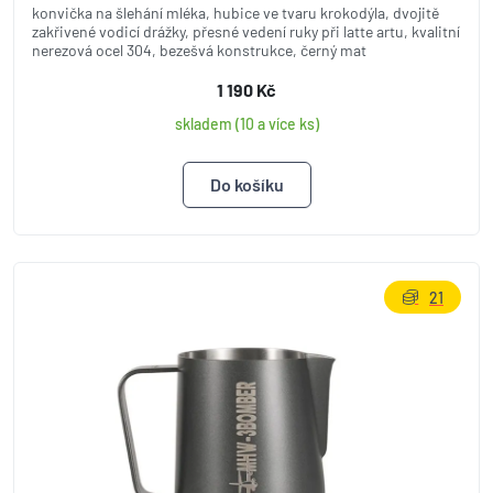
konvička na šlehání mléka, hubice ve tvaru krokodýla, dvojitě
zakřivené vodicí drážky, přesné vedení ruky při latte artu, kvalitní
nerezová ocel 304, bezešvá konstrukce, černý mat
1 190 Kč
skladem (10 a více ks)
21