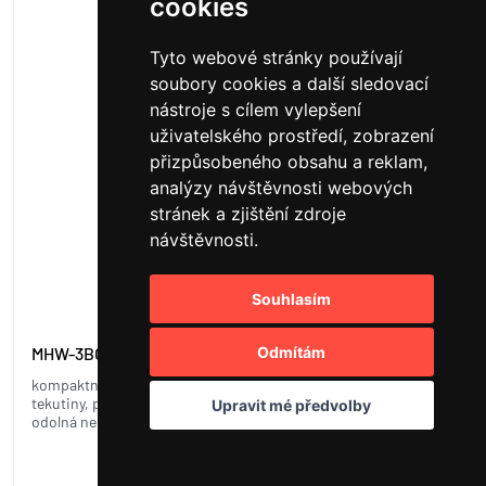
cookies
23
Tyto webové stránky používají
soubory cookies a další sledovací
nástroje s cílem vylepšení
uživatelského prostředí, zobrazení
přizpůsobeného obsahu a reklam,
analýzy návštěvnosti webových
stránek a zjištění zdroje
návštěvnosti.
Souhlasím
MHW-3BOMBER baristická váha ESP, černá
Odmítám
kompaktní baristická váha na kávu, vhodná pro kávová zrna i
tekutiny, přesnost měření ±0,1 g do 200 g, dotykový LED displej,
Upravit mé předvolby
odolná nerezová ocel, dobíjecí baterie
1 399 Kč