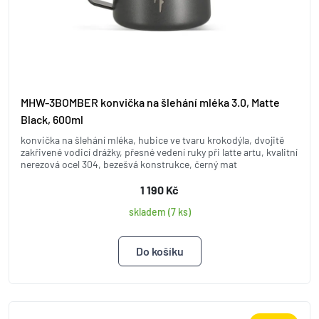
MHW-3BOMBER konvička na šlehání mléka 3.0, Matte
Black, 600ml
konvička na šlehání mléka, hubice ve tvaru krokodýla, dvojitě
zakřivené vodicí drážky, přesné vedení ruky při latte artu, kvalitní
nerezová ocel 304, bezešvá konstrukce, černý mat
1 190 Kč
skladem (7 ks)