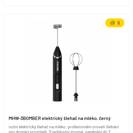
9
MHW-3BOMBER elektrický šlehač na mléko, černý
ruční elektrický šlehač na mléko, profesionální úroveň šlehání
pro domácí prostředí, 3 rychlostní stupně, napěnění do 7