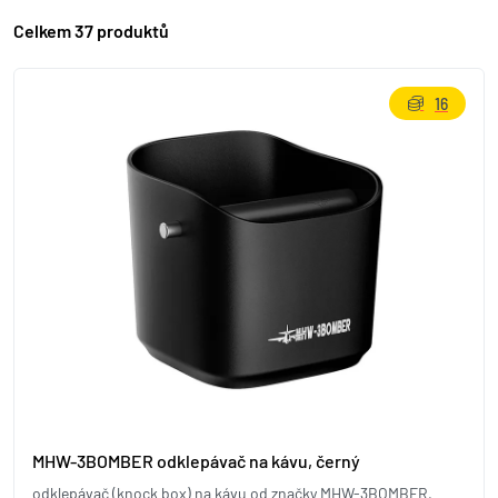
Celkem 37 produktů
16
MHW-3BOMBER odklepávač na kávu, černý
odklepávač (knock box) na kávu od značky MHW-3BOMBER,