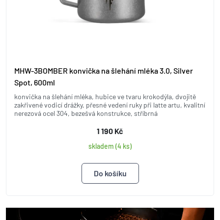
MHW-3BOMBER konvička na šlehání mléka 3.0, Silver
Spot, 600ml
konvička na šlehání mléka, hubice ve tvaru krokodýla, dvojitě
zakřivené vodicí drážky, přesné vedení ruky při latte artu, kvalitní
nerezová ocel 304, bezešvá konstrukce, stříbrná
1 190 Kč
skladem (4 ks)