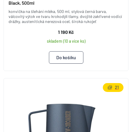
Black, 500ml
konvička na šlehání mléka, 500 ml, stylová černá barva,
válcovitý výtok ve tvaru krokodýlí tlamy, dvojitě zakřivené vodicí
drážky, austenitická nerezová ocel, široká rukojeť
1 190 Kč
skladem (10 a více ks)
21