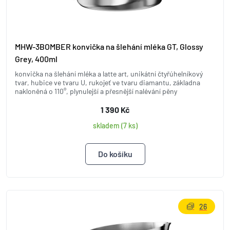
MHW-3BOMBER konvička na šlehání mléka GT, Glossy
Grey, 400ml
konvička na šlehání mléka a latte art, unikátní čtyřúhelníkový
tvar, hubice ve tvaru U, rukojeť ve tvaru diamantu, základna
nakloněná o 110°, plynulejší a přesnější nalévání pěny
1 390 Kč
skladem (7 ks)
26