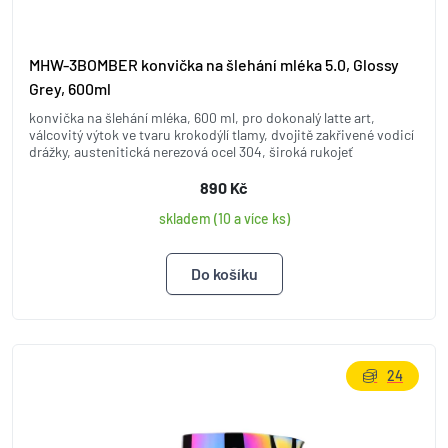
MHW-3BOMBER konvička na šlehání mléka 5.0, Glossy
Grey, 600ml
konvička na šlehání mléka, 600 ml, pro dokonalý latte art,
válcovitý výtok ve tvaru krokodýlí tlamy, dvojitě zakřivené vodicí
drážky, austenitická nerezová ocel 304, široká rukojeť
890 Kč
skladem (10 a více ks)
24