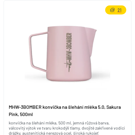
21
MHW-3BOMBER konvička na šlehání mléka 5.0, Sakura
Pink, 500ml
konvička na šlehání mléka, 500 ml, jemná růžová barva,
válcovitý výtok ve tvaru krokodýlí tlamy, dvojitě zakřivené vodicí
drážky, austenitická nerezová ocel, široká rukojeť