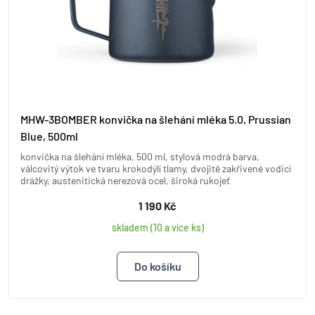
MHW-3BOMBER konvička na šlehání mléka 5.0, Prussian
Blue, 500ml
konvička na šlehání mléka, 500 ml, stylová modrá barva,
válcovitý výtok ve tvaru krokodýlí tlamy, dvojitě zakřivené vodicí
drážky, austenitická nerezová ocel, široká rukojeť
1 190 Kč
skladem (10 a více ks)