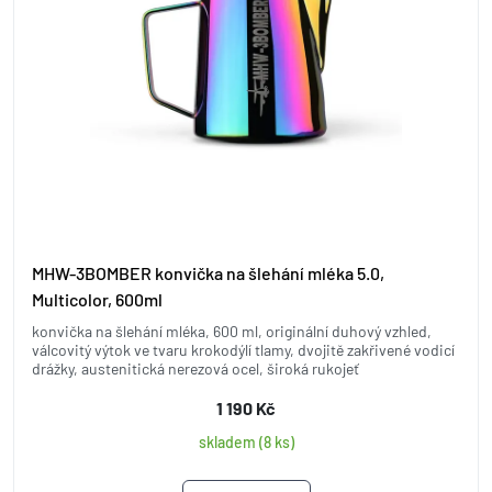
MHW-3BOMBER konvička na šlehání mléka 5.0,
Multicolor, 600ml
konvička na šlehání mléka, 600 ml, originální duhový vzhled,
válcovitý výtok ve tvaru krokodýlí tlamy, dvojitě zakřivené vodicí
drážky, austenitická nerezová ocel, široká rukojeť
1 190 Kč
skladem (8 ks)