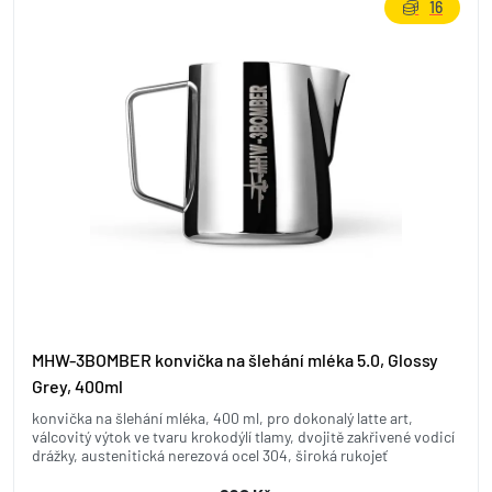
16
MHW-3BOMBER konvička na šlehání mléka 5.0, Glossy
Grey, 400ml
konvička na šlehání mléka, 400 ml, pro dokonalý latte art,
válcovitý výtok ve tvaru krokodýlí tlamy, dvojitě zakřivené vodicí
drážky, austenitická nerezová ocel 304, široká rukojeť