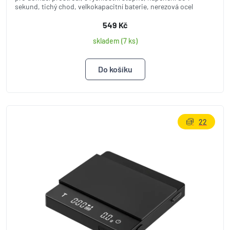
sekund, tichý chod, velkokapacitní baterie, nerezová ocel
549 Kč
skladem (7 ks)
22