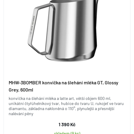
MHW-3BOMBER konvička na šlehání mléka GT, Glossy
Grey, 600ml
konvička na šlehání mléka a latte art, větší objem 600 ml,
unikátní čtyřúhelníkový tvar, hubice do tvaru U, rukojeť ve tvaru
diamantu, základna nakloněná o 110°, plynulejší a přesnější
nalévání pěny
1 390 Kč
skladem (9 ks)