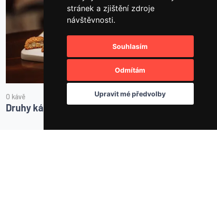
stránek a zjištění zdroje
návštěvnosti.
Souhlasím
Odmítám
Upravit mé předvolby
O kávě
P
Druhy kávových nápojů 2 - proslulé speciality
J
Všechny články
Střípky ze života
bunacafe