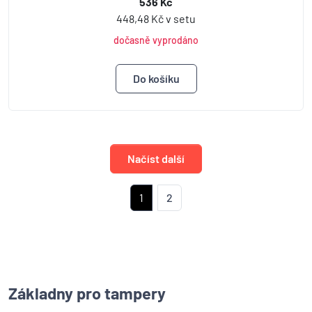
536 Kč
448,48 Kč v setu
dočasně vyprodáno
Načíst další
1
2
Základny pro tampery