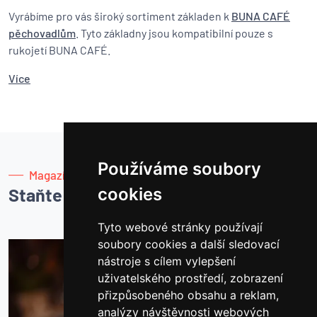
Vyrábíme pro vás široký sortiment základen k
BUNA CAFÉ
pěchovadlům
. Tyto základny jsou kompatibilní pouze s
rukojetí BUNA CAFÉ.
Více
Používáme soubory
Magazín
Staňte se mistrem kávy
cookies
Tyto webové stránky používají
soubory cookies a další sledovací
nástroje s cílem vylepšení
uživatelského prostředí, zobrazení
přizpůsobeného obsahu a reklam,
analýzy návštěvnosti webových