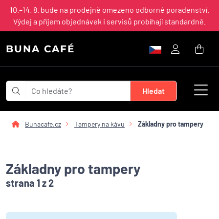
10.–14. 8. bude na prodejně omezeno odborné poradenství.
Výdej a příjem objednávek i servisů probíhají standardně.
BUNA CAFÉ
Bunacafe.cz
Tampery na kávu
Základny pro tampery
Základny pro tampery
strana 1 z 2