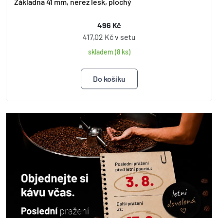
Základna 41 mm, nerez lesk, plochý
496 Kč
417,02 Kč v setu
skladem (8 ks)