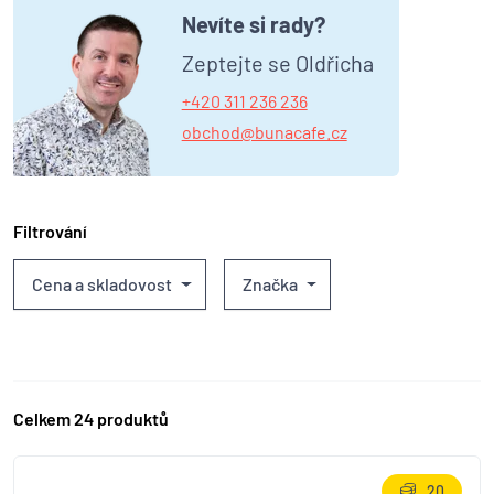
Nevíte si rady?
Zeptejte se Oldřicha
+420 311 236 236
obchod@bunacafe.cz
Filtrování
Cena a skladovost
Značka
Celkem 24 produktů
20