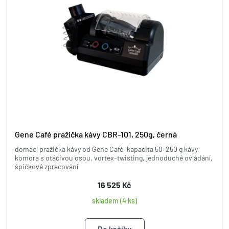
Gene Café pražička kávy CBR-101, 250g, černá
domácí pražička kávy od Gene Café, kapacita 50–250 g kávy,
komora s otáčivou osou, vortex-twisting, jednoduché ovládání,
špičkové zpracování
16 525 Kč
skladem (4 ks)