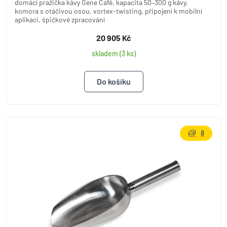
domácí pražička kávy Gene Café, kapacita 50–300 g kávy,
komora s otáčivou osou, vortex-twisting, připojení k mobilní
aplikaci, špičkové zpracování
20 905 Kč
skladem (3 ks)
8