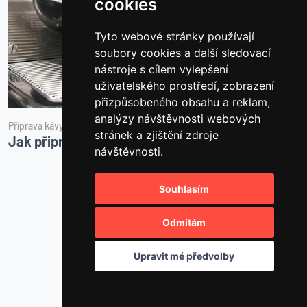
cookies
Tyto webové stránky používají
soubory cookies a další sledovací
nástroje s cílem vylepšení
uživatelského prostředí, zobrazení
přizpůsobeného obsahu a reklam,
analýzy návštěvnosti webových
Příprava kávy
Č
stránek a zjištění zdroje
Jak připravit dokonalé cappuccino
J
návštěvnosti.
Souhlasím
Všechny články
Odmítám
Upravit mé předvolby
Střípky ze života
bunacafe