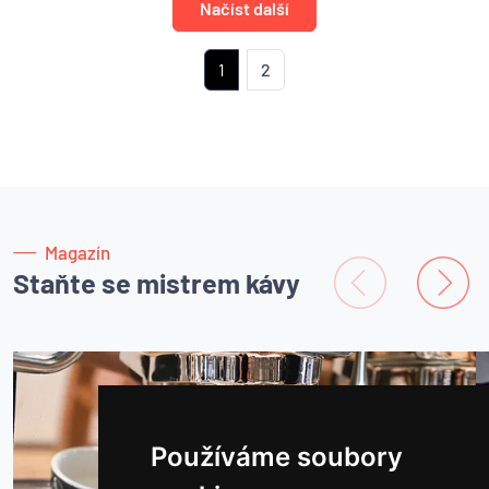
Načíst další
1
2
Magazín
Staňte se mistrem kávy
Používáme soubory