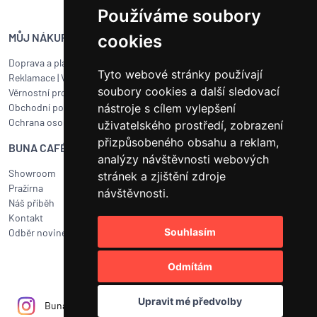
Používáme soubory
MŮJ NÁKUP
SERVIS BUNA CAFÉ
cookies
Doprava a platba
Servis kávovarů všech značek
Tyto webové stránky používají
Reklamace
|
Vrácení zboží
Objednat servis
soubory cookies a další sledovací
Věrnostní program
Jak připravit balík na přepravu?
nástroje s cílem vylepšení
Obchodní podmínky
Čištění a údržba
Ochrana osobních údajů
Kariéra
uživatelského prostředí, zobrazení
přizpůsobeného obsahu a reklam,
BUNA CAFÉ
RYCHLÝ KONTAKT
analýzy návštěvnosti webových
Showroom
BUNA CAFÉ
stránek a zjištění zdroje
Pražírna
Havlíčkovo náměstí 15/31
návštěvnosti.
Náš příběh
252 19 Rudná u Prahy
Kontakt
obchod@bunacafe.cz
Souhlasím
Odběr novinek
+420 311 236 236
Odmítám
Upravit mé předvolby
Bunacafecz
Bunacafe.cz
BUNA CAFÉ