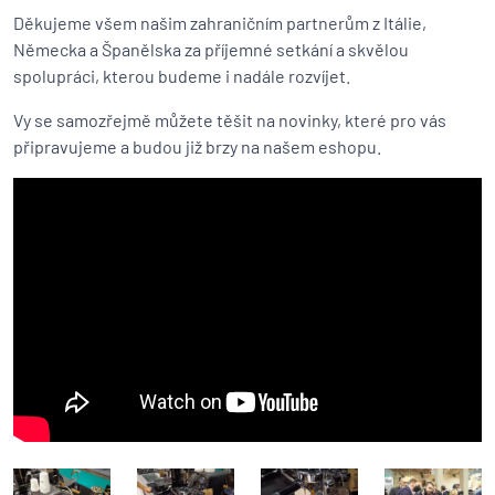
Děkujeme všem našim zahraničním partnerům z Itálie,
Německa a Španělska za příjemné setkání a skvělou
spolupráci, kterou budeme i nadále rozvíjet.
Vy se samozřejmě můžete těšit na novinky, které pro vás
připravujeme a budou již brzy na našem eshopu.