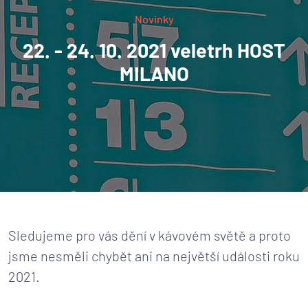
Novinky
22. - 24. 10. 2021 veletrh HOST
MILANO
Sledujeme pro vás dění v kávovém světě a proto
jsme nesměli chybět ani na největší události roku
2021.