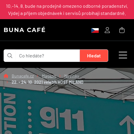
10.–14. 8. bude na prodejně omezeno odborné poradenství.
Výdej a příjem objednávek i servisů probíhají standardně.
BUNA CAFÉ
Bunacafe.cz
Magazín
Novinky
22. - 24. 10. 2021 veletrh HOST MILANO