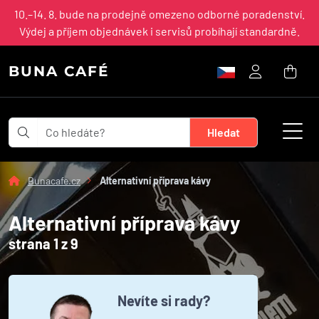
10.–14. 8. bude na prodejně omezeno odborné poradenství.
Výdej a příjem objednávek i servisů probíhají standardně.
BUNA CAFÉ
Bunacafe.cz
Alternativní příprava kávy
Alternativní příprava kávy
strana 1 z 9
Nevíte si rady?