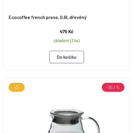
Ecocoffee french press, 0,6l, dřevěný
475 Kč
skladem (3 ks)
-35,1 %