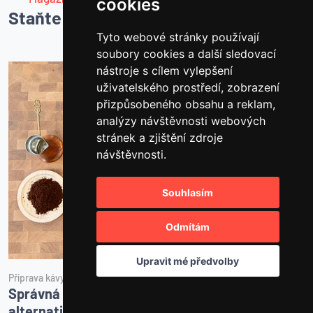
cookies
Staňte se mistrem kávy
Tyto webové stránky používají
soubory cookies a další sledovací
nástroje s cílem vylepšení
uživatelského prostředí, zobrazení
přizpůsobeného obsahu a reklam,
analýzy návštěvnosti webových
stránek a zjištění zdroje
návštěvnosti.
Souhlasím
Odmítám
Upravit mé předvolby
Příprava kávy
Č
Správná hrubost mletí pro espresso i
J
alternativu