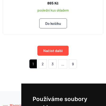
865 Kč
poslední kus skladem
Načíst další
1
2
3
...
9
Používáme soubory
Magazín