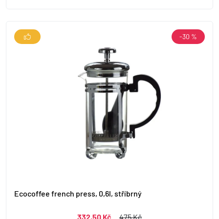
-30 %
Ecocoffee french press, 0,6l, stříbrný
332,50 Kč
475 Kč