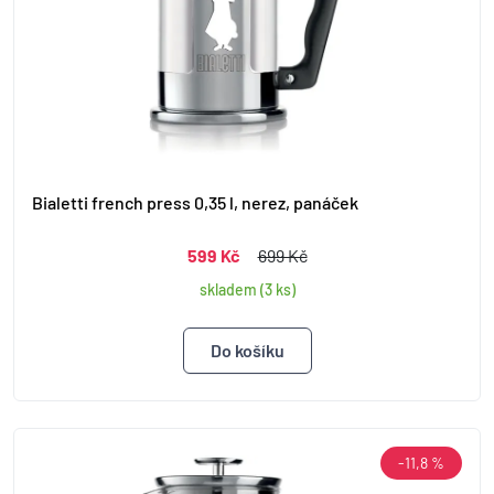
Bialetti french press 0,35 l, nerez, panáček
599 Kč
699 Kč
skladem (3 ks)
-11,8 %