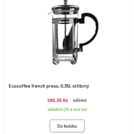
Ecocoffee french press, 0,35l, stříbrný
285,35 Kč
439 Kč
skladem (10 a více ks)