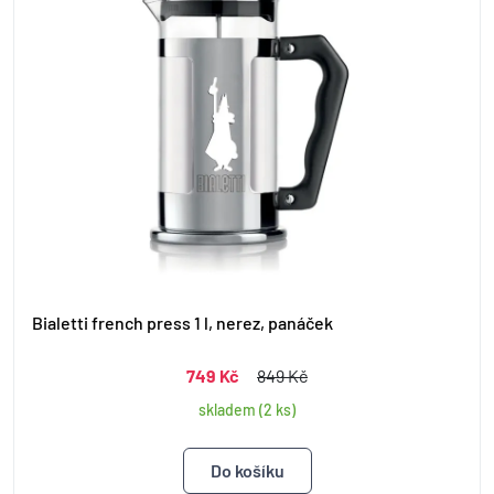
Bialetti french press 1 l, nerez, panáček
749 Kč
849 Kč
skladem (2 ks)