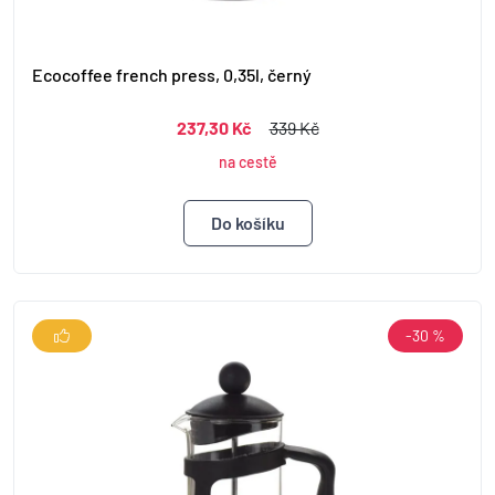
Ecocoffee french press, 0,35l, černý
237,30 Kč
339 Kč
na cestě
-30 %