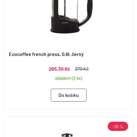
Ecocoffee french press, 0,6l, černý
265,30 Kč
379 Kč
skladem (2 ks)
-35 %