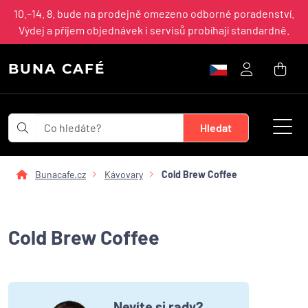
10.–14. 8. bude na prodejně omezeno odborné poradenství.
Výdej a příjem objednávek i servisů probíhají standardně.
BUNA CAFÉ
Bunacafe.cz
Kávovary
Cold Brew Coffee
Cold Brew Coffee
Nevíte si rady?