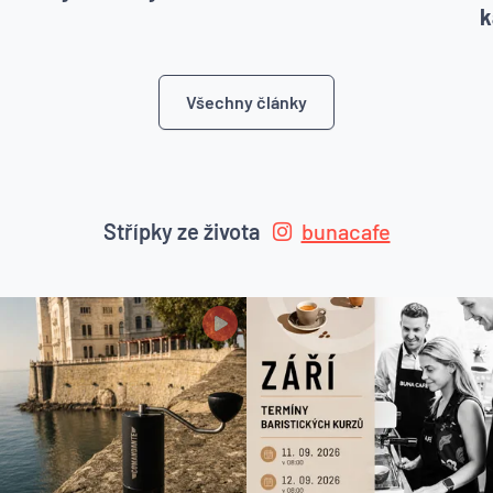
k
Všechny články
Střípky ze života
bunacafe