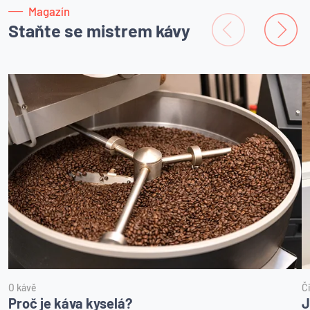
Magazín
Staňte se mistrem kávy
O kávě
Č
Proč je káva kyselá?
J