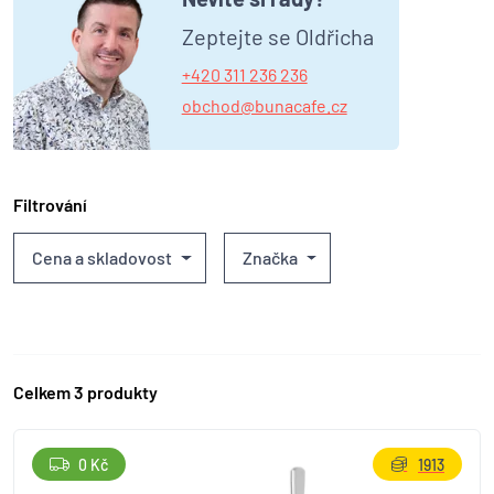
Zeptejte se Oldřicha
+420 311 236 236
obchod@bunacafe.cz
Filtrování
Cena a skladovost
Značka
Celkem 3 produkty
0 Kč
1913