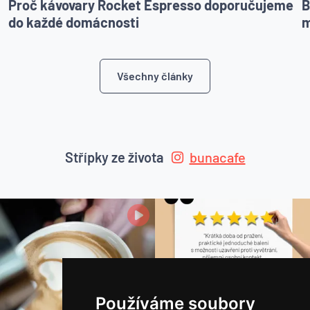
Proč kávovary Rocket Espresso doporučujeme
B
do každé domácnosti
m
Všechny články
Střípky ze života
bunacafe
Používáme soubory