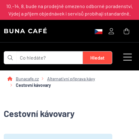
10.–14. 8. bude na prodejně omezeno odborné poradenství.
Výdej a příjem objednávek i servisů probíhají standardně.
BUNA CAFÉ
Bunacafe.cz
Alternativní příprava kávy
Cestovní kávovary
Cestovní kávovary