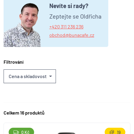
Nevíte si rady?
Zeptejte se Oldřicha
+420 311 236 236
obchod@bunacafe.cz
Filtrování
Cena a skladovost
Celkem 16 produktů
0 Kč
19