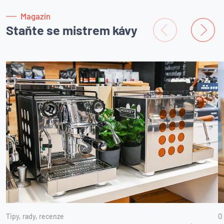
Magazín
Staňte se mistrem kávy
Tipy, rady, recenze
O