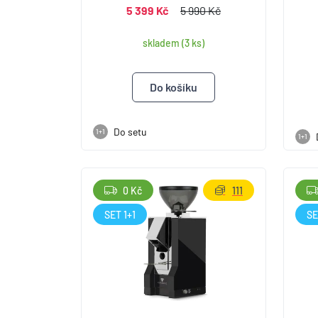
5 399 Kč
5 990 Kč
skladem (3 ks)
Do setu
1+1
1+1
0 Kč
111
SET 1+1
SE