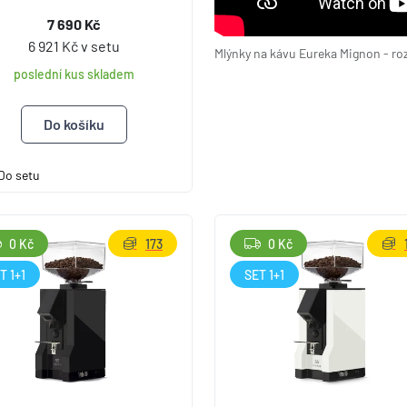
7 690 Kč
6 921 Kč v setu
Mlýnky na kávu Eureka Mignon - ro
poslední kus skladem
Do setu
0 Kč
173
0 Kč
T 1+1
SET 1+1