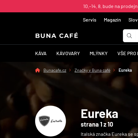
10.–14. 8. bude na prodej
Servis
Magazín
Slov
BUNA CAFÉ
KÁVA
KÁVOVARY
MLÝNKY
VŠE PRO
Bunacafe.cz
Značky v Buna café
Eureka
Eureka
strana 1 z 10
Italská značka Eureka se s