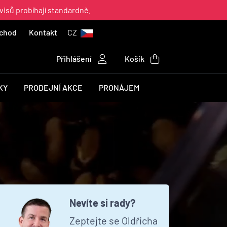
visů probíhají standardně.
chod
Kontakt
CZ
Přihlášení
Košík
KY
PRODEJNÍ AKCE
PRONÁJEM
Nevíte si rady?
Zeptejte se Oldřicha