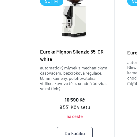
SET 1+1
SE
Eureka Mignon Silenzio 55, CR
Eure
white
auto
Blow
automatický mlýnek s mechanickým
kame
časovačem, bezkroková regulace,
chod,
55mm kameny, polohovatelná
mlýn
vidlice, kovové tělo, snadná údržba,
velmi tichý
10 590 Kč
9 531 Kč v setu
na cestě