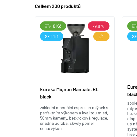
Celkem 200 produktů
0 Kč
-9,9 %
SET 1+1
SE
Eure
Eureka Mignon Manuale, BL
blac
black
spole
základní manuální espresso mlýnek s
mlýne
perfektním výkonem a kvalitou mletí,
bezkr
50mm kameny, bezkroková regulace,
displ
snadná údržba, skvělý poměr
up ná
cena/výkon
syst
free 