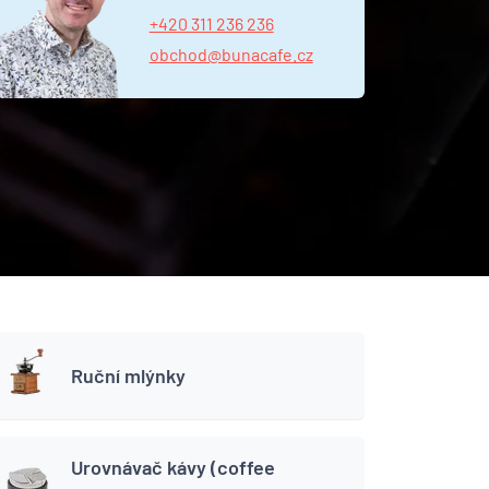
+420 311 236 236
obchod@bunacafe.cz
Ruční mlýnky
Urovnávač kávy (coffee