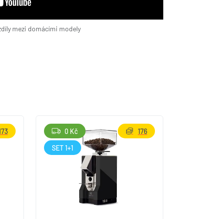
zdíly mezi domácími modely
173
0 Kč
176
SET 1+1