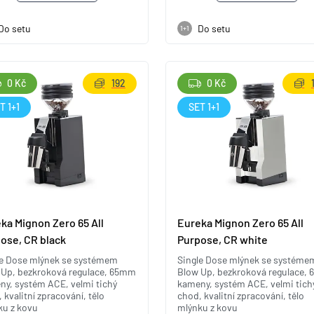
Do setu
Do setu
1+1
0 Kč
192
0 Kč
T 1+1
SET 1+1
ka Mignon Zero 65 All
Eureka Mignon Zero 65 All
ose, CR black
Purpose, CR white
le Dose mlýnek se systémem
Single Dose mlýnek se systéme
 Up, bezkroková regulace, 65mm
Blow Up, bezkroková regulace,
ny, systém ACE, velmi tichý
kameny, systém ACE, velmi tich
 kvalitní zpracování, tělo
chod, kvalitní zpracování, tělo
ku z kovu
mlýnku z kovu