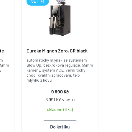
SET 1+1
te
Eureka Mignon Zero, CR black
em
automatický mlýnek se systémem
 55mm
Blow Up, bezkroková regulace, 55mm
ý
kameny, systém ACE, velmi tichý
chod, kvalitní zpracování, tělo
mlýnku z kovu
9 990 Kč
8 991 Kč v setu
skladem (6 ks)