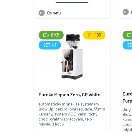
1+1
Do setu
1+1
0 Kč
195
SET 1+1
SE
Eure
Eureka Mignon Zero, CR white
Purp
automatický mlýnek se systémem
Blow Up, bezkroková regulace, 55mm
Sing
kameny, systém ACE, velmi tichý
Blow
chod, kvalitní zpracování, tělo
kame
mlýnku z kovu
chod,
mlýn