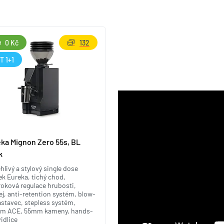
0 Kč
132
T 1+1
ka Mignon Zero 55s, BL
k
hlivý a stylový single dose
k Eureka, tichý chod,
oková regulace hrubosti,
ej, anti-retention systém, blow-
stavec, stepless systém,
ém ACE, 55mm kameny, hands-
vidlice