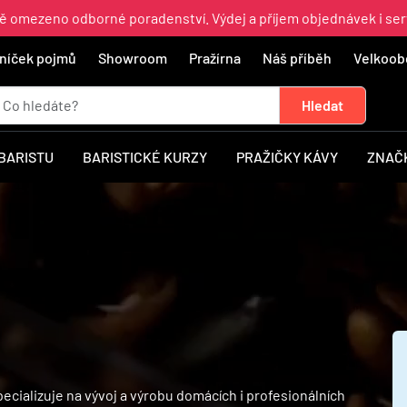
ně omezeno odborné poradenství. Výdej a příjem objednávek i ser
níček pojmů
Showroom
Pražírna
Náš příběh
Velkoob
 BARISTU
BARISTICKÉ KURZY
PRAŽIČKY KÁVY
ZNAČ
pecializuje na vývoj a výrobu domácích i profesionálních