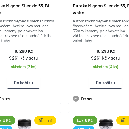
ka Mignon Silenzio 55, BL
Eureka Mignon Silenzio 55, 
k
white
matický mlýnek s mechanickým
automatický mlýnek s mechani
vačem, bezkroková regulace,
časovačem, bezkroková regulac
 kameny, polohovatelná
55mm kameny, polohovatelná
ce, kovové tělo, snadná údržba,
vidlice, kovové tělo, snadná údr
 tichý
velmi tichý
10 290 Kč
10 290 Kč
9 261 Kč v setu
9 261 Kč v setu
skladem (2 ks)
skladem (3 ks)
Do setu
Do setu
1+1
0 Kč
178
0 Kč