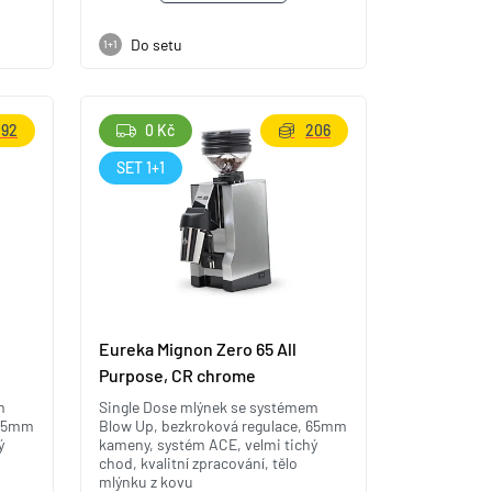
Do setu
1+1
192
0 Kč
206
SET 1+1
Eureka Mignon Zero 65 All
Purpose, CR chrome
m
Single Dose mlýnek se systémem
 65mm
Blow Up, bezkroková regulace, 65mm
ý
kameny, systém ACE, velmi tichý
chod, kvalitní zpracování, tělo
mlýnku z kovu