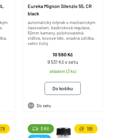
BL
Eureka Mignon Silenzio 55, CR
black
ckým
automatický mlýnek s mechanickým
e,
časovačem, bezkroková regulace,
55mm kameny, polohovatelná
žba,
vidlice, kovové tělo, snadná údržba,
velmi tichý
10 590 Kč
9 531 Kč v setu
skladem (3 ks)
Do setu
1+1
178
0 Kč
195