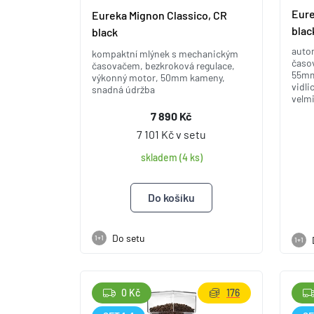
Eure
Eureka Mignon Classico, CR
blac
black
auto
kompaktní mlýnek s mechanickým
časo
časovačem, bezkroková regulace,
55mm
výkonný motor, 50mm kameny,
vidli
snadná údržba
velmi
7 890 Kč
7 101 Kč v setu
skladem (4 ks)
Do setu
1+1
1+1
0 Kč
176