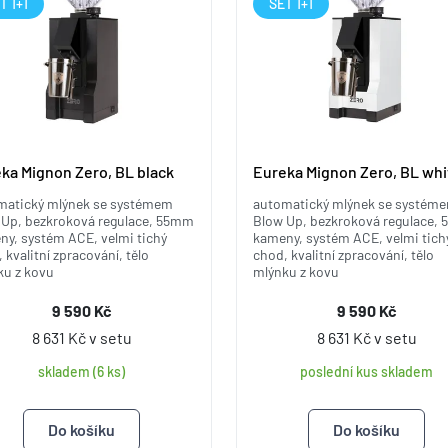
T 1+1
SET 1+1
ka Mignon Zero, BL black
Eureka Mignon Zero, BL whi
matický mlýnek se systémem
automatický mlýnek se systém
 Up, bezkroková regulace, 55mm
Blow Up, bezkroková regulace,
ny, systém ACE, velmi tichý
kameny, systém ACE, velmi tich
 kvalitní zpracování, tělo
chod, kvalitní zpracování, tělo
ku z kovu
mlýnku z kovu
9 590 Kč
9 590 Kč
8 631 Kč v setu
8 631 Kč v setu
skladem (6 ks)
poslední kus skladem