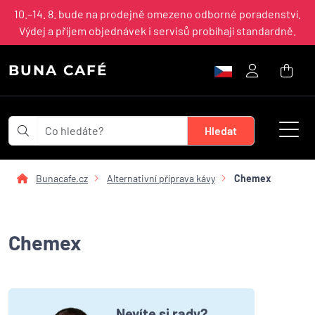
10.–14. 8. bude na prodejně omezeno odborné poradenství.
Výdej a příjem objednávek i servisů probíhají standardně.
BUNA CAFÉ
Bunacafe.cz
Alternativní příprava kávy
Chemex
Chemex
Nevíte si rady?