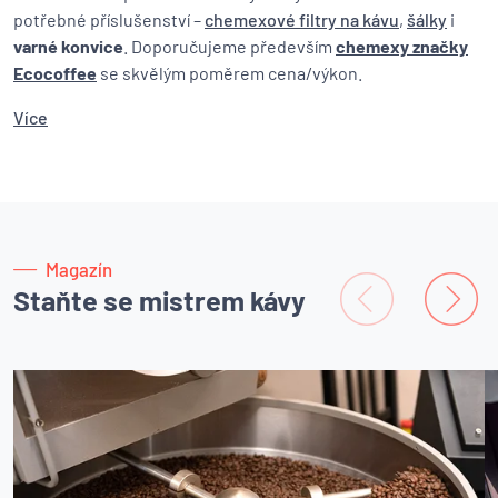
potřebné příslušenství –
chemexové filtry na kávu
,
šálky
i
varné konvice
. Doporučujeme především
chemexy značky
Ecocoffee
se skvělým poměrem cena/výkon.
Více
Magazín
Staňte se mistrem kávy