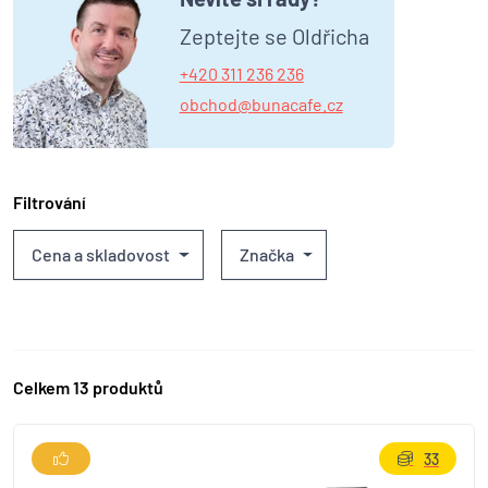
Zeptejte se Oldřicha
+420 311 236 236
obchod@bunacafe.cz
Filtrování
Cena a skladovost
Značka
Celkem 13 produktů
33