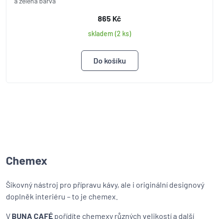
a zelená barva
865 Kč
skladem (2 ks)
Chemex
Šikovný nástroj pro přípravu kávy, ale i originální designový
doplněk interiéru – to je chemex.
V
BUNA CAFÉ
pořídíte chemexy různých velikostí a další