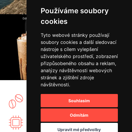
Používáme soubory
cookies
Tyto webové stránky používají
soubory cookies a další sledovací
nástroje s cílem vylepšení
uživatelského prostředí, zobrazení
přizpůsobeného obsahu a reklam,
analýzy návštěvnosti webových
stránek a zjištění zdroje
návštěvnosti.
Souhlasím
Vlastní showroom a pražírna kávy.
Odmítám
Vyvíjíme vlastní elektroniku PID regulace.
Upravit mé předvolby