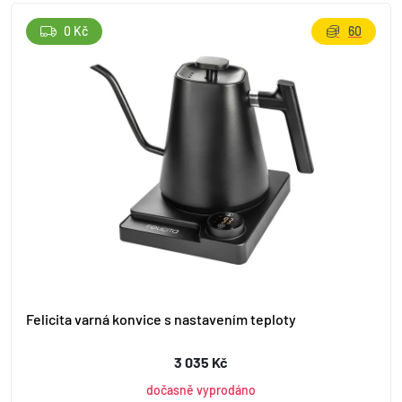
0 Kč
60
Felicita varná konvice s nastavením teploty
3 035 Kč
dočasně vyprodáno