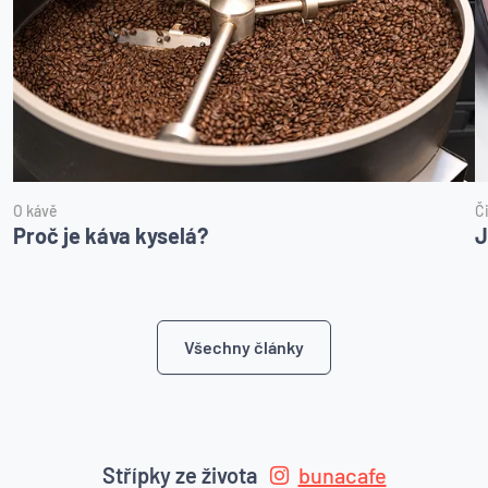
O kávě
Č
Proč je káva kyselá?
J
Všechny články
Střípky ze života
bunacafe