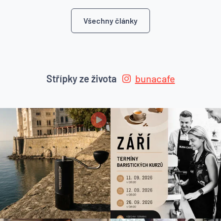
Všechny články
Střípky ze života
bunacafe