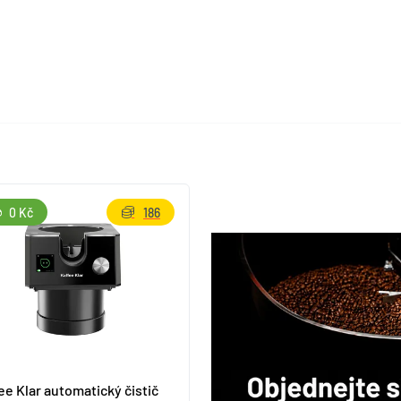
0 Kč
186
ee Klar automatický čistič