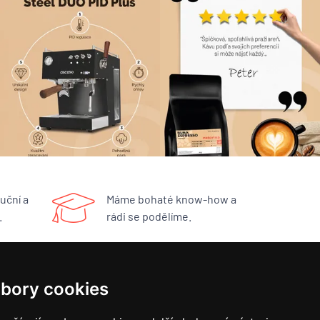
uční a
Máme bohaté know-how a
.
rádi se podělíme.
RYCHLÝ KONTAKT
bory cookies
BUNA CAFÉ