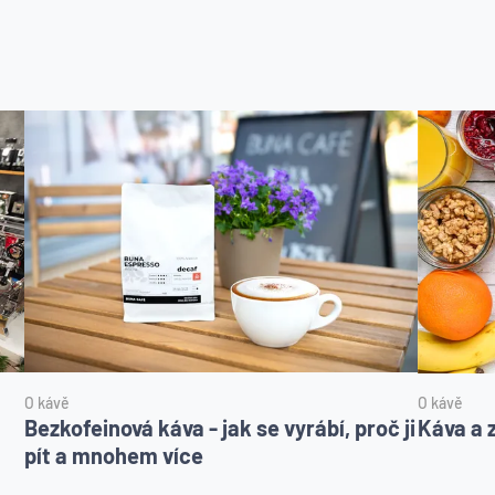
O kávě
O kávě
Bezkofeinová káva - jak se vyrábí, proč ji
Káva a 
pít a mnohem více