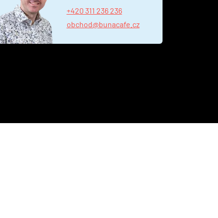
+420 311 236 236
obchod@bunacafe.cz