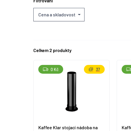
Filtrování
Cena a skladovost
Celkem 2 produkty
0 Kč
37
Kaffee Klar stojací nádoba na
Kaff