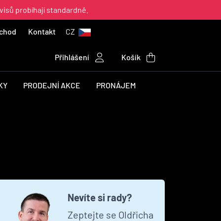
visů probíhají standardně.
chod
Kontakt
CZ
Přihlášení
Košík
KY
PRODEJNÍ AKCE
PRONÁJEM
Nevíte si rady?
Zeptejte se Oldřicha