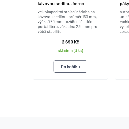
kávovou sedlinu, černá
páky
velkokapacitní stojací nádoba na
autom
kávovou sedlinu, průměr 160 mm,
uniká
výška 750 mm, rozšíření čističe
rychl
portafilteru, základna 230 mm pro
vysok
větší stabilitu
zpra
2 690 Kč
skladem (3 ks)