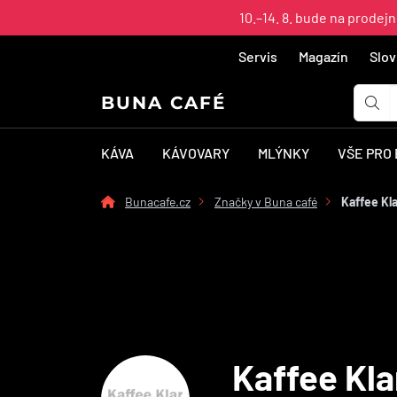
10.–14. 8. bude na prodej
Servis
Magazín
Slov
BUNA CAFÉ
KÁVA
KÁVOVARY
MLÝNKY
VŠE PRO
Bunacafe.cz
Značky v Buna café
Kaffee Kla
Kaffee Kla