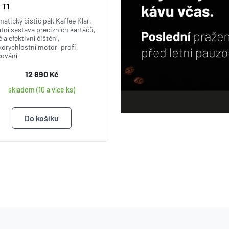
 T1
atický čistič pák Kaffee Klar,
tní sestava precizních kartáčů,
é a efektivní čištění,
orychlostní motor, profi
cování
12 890 Kč
skladem (10 a více ks)