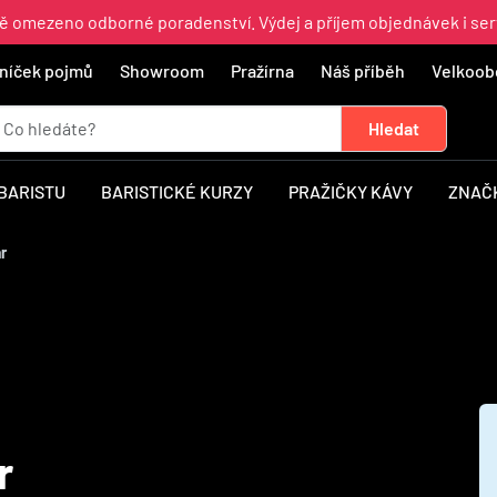
ně omezeno odborné poradenství. Výdej a příjem objednávek i ser
níček pojmů
Showroom
Pražírna
Náš příběh
Velkoob
 BARISTU
BARISTICKÉ KURZY
PRAŽIČKY KÁVY
ZNAČ
r
r