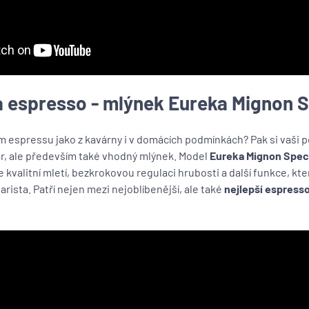
 espresso - mlýnek Eureka Mignon S
 espressu jako z kavárny i v domácích podmínkách? Pak si vaši p
ar, ale především také vhodný mlýnek. Model
Eureka Mignon Speci
 kvalitní mletí, bezkrokovou regulaci hrubosti a další funkce, kte
rista. Patří nejen mezi nejoblíbenější, ale také
nejlepší espress