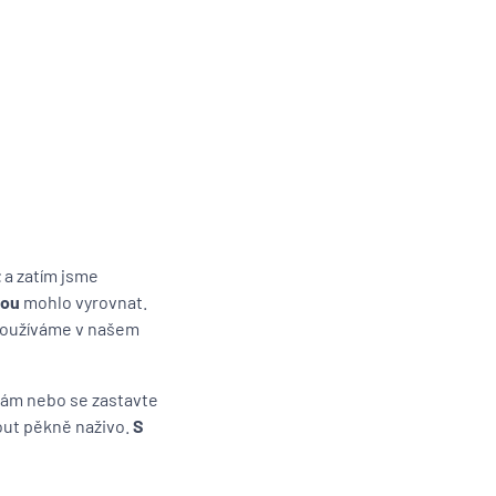
t
a zatím jsme
nou
mohlo vyrovnat.
 používáme v našem
 nám nebo se zastavte
out pěkně naživo.
S