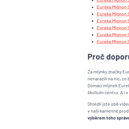
Eureka Mignon S
Eureka Mignon S
Eureka Mignon S
Eureka Mignon S
Eureka Mignon S
Eureka Mignon S
Proč dopor
Za mlýnky značky Eu
nenarazili na nic, co 
Domácí mlýnek Eureka
školícím centru. A i
Shlédli jste obě vid
v naší kamenné prod
výběrem toho správ