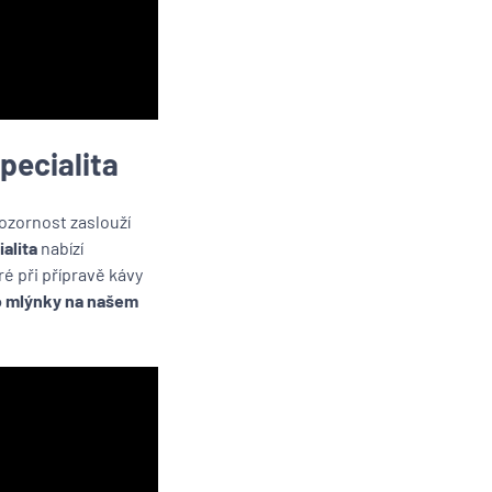
pecialita
ozornost zaslouží
alita
nabízí
ré při přípravě kávy
o mlýnky na našem