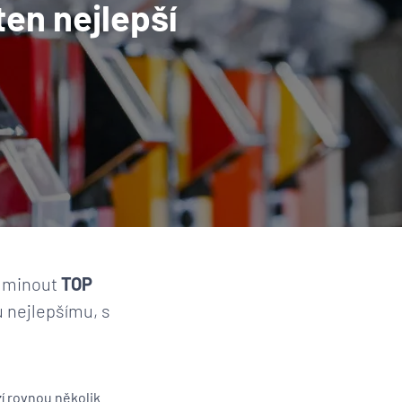
ten nejlepší
i minout
TOP
u nejlepšímu, s
zí rovnou několik