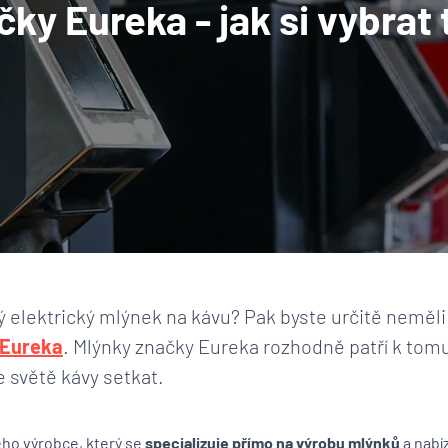
ky Eureka - jak si vybrat 
 elektrický mlýnek na kávu? Pak byste určitě neměl
Eureka
. Mlýnky značky Eureka rozhodně patří k tom
 světě kávy setkat.
ho výrobce, který se
specializuje přímo na výrobu mlýnků
a nabí