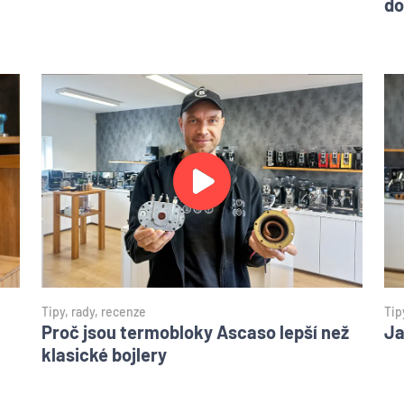
do
Tipy, rady, recenze
Tip
Proč jsou termobloky Ascaso lepší než
Ja
klasické bojlery