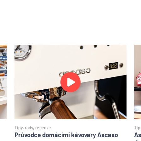
Tipy, rady, recenze
Tip
Průvodce domácími kávovary Ascaso
As