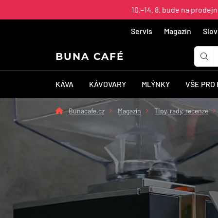
10.–14. 8. bude na prodej
Servis
Magazín
Slov
BUNA CAFÉ
KÁVA
KÁVOVARY
MLÝNKY
VŠE PRO
Bunacafe.cz
Magazín
Tipy, rady, recenze