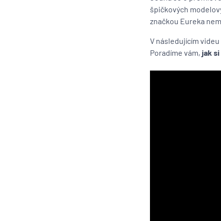
špičkových modelový
značkou Eureka nem
V následujícím vide
Poradíme vám,
jak s