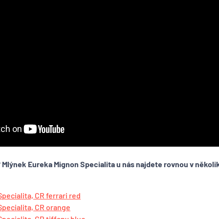
?
Mlýnek Eureka Mignon Specialita u nás najdete rovnou v někol
ecialita, CR ferrari red
pecialita, CR orange
ecialita, CR tiffany blue