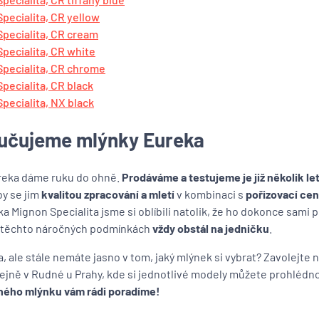
pecialita, CR yellow
pecialita, CR cream
pecialita, CR white
pecialita, CR chrome
pecialita, CR black
pecialita, NX black
učujeme mlýnky Eureka
reka dáme ruku do ohně.
Prodáváme a testujeme je již několik le
by se jim
kvalitou zpracování a mletí
v kombinaci s
pořizovací ce
 Mignon Specialita jsme si oblíbili natolik, že ho dokonce sami
 v těchto náročných podmínkách
vždy obstál na jedničku
.
ea, ale stále nemáte jasno v tom, jaký mlýnek si vybrat? Zavolejte
ejně v Rudné u Prahy, kde si jednotlivé modely můžete prohlédn
ného mlýnku vám rádi poradíme!