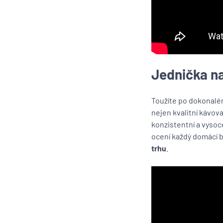
Jednička na
Toužíte po dokonalém
nejen kvalitní kávov
konzistentní a vysoce
ocení každý domácí ba
trhu
.