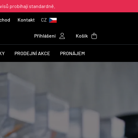
visů probíhají standardně.
chod
Kontakt
CZ
Přihlášení
Košík
KY
PRODEJNÍ AKCE
PRONÁJEM