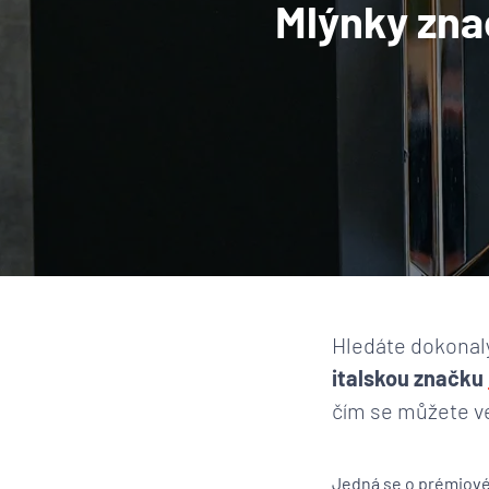
Mlýnky znač
Hledáte dokonalý
italskou značku
čím se můžete ve
Jedná se o prémiové