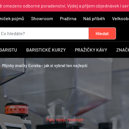
ně omezeno odborné poradenství. Výdej a příjem objednávek i ser
níček pojmů
Showroom
Pražírna
Náš příběh
Velkoob
 BARISTU
BARISTICKÉ KURZY
PRAŽIČKY KÁVY
ZNAČ
Mlýnky značky Eureka - jak si vybrat ten nejlepší
Tipy, rady, recenze