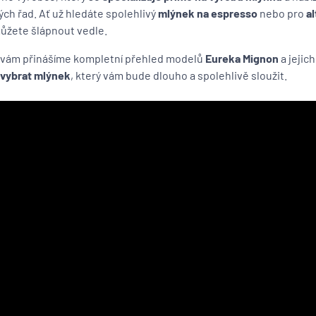
ch řad. Ať už hledáte spolehlivý
mlýnek na espresso
nebo pro
al
ůžete šlápnout vedle.
u vám přinášíme kompletní přehled modelů
Eureka Mignon
a jejic
i vybrat mlýnek
, který vám bude dlouho a spolehlivě sloužit.