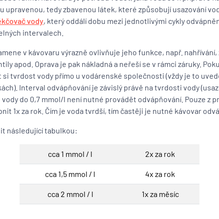
u upravenou, tedy zbavenou látek, které způsobují usazování v
kčovač vody
, který oddálí dobu mezi jednotlivými cykly odvápně
elných intervalech.
mene v kávovaru výrazně ovlivňuje jeho funkce, např. nahřívání
ntily apod. Oprava je pak nákladná a neřeší se v rámci záruky. Pok
tit si tvrdost vody přímo u vodárenské společnosti (vždy je to uved
ách). Interval odvápňování je závislý právě na tvrdosti vody (usa
i vody do 0,7 mmol/l není nutné provádět odvápňování. Pouze z 
t 1x za rok. Čím je voda tvrdší, tím častěji je nutné kávovar odv
t následující tabulkou:
cca 1 mmol / l
2x za rok
cca 1,5 mmol / l
4x za rok
cca 2 mmol / l
1x za měsíc