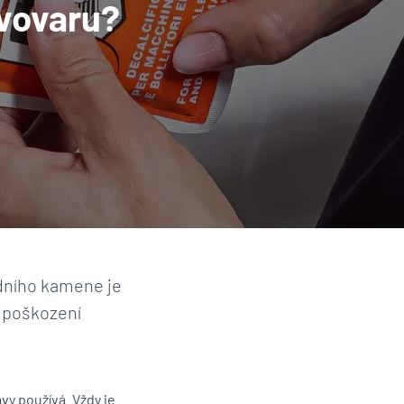
vovaru?
odního kamene je
k poškození
vy používá. Vždy je