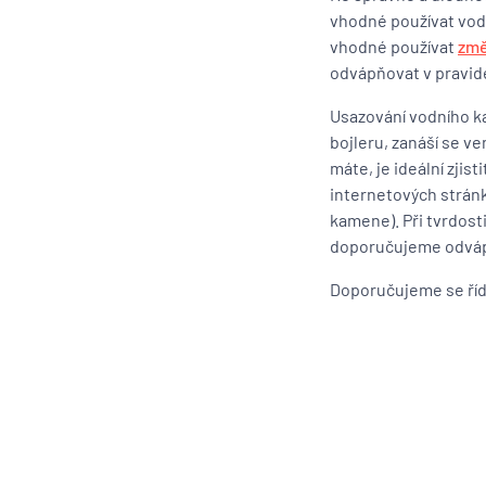
vhodné používat vod
vhodné používat
změ
odvápňovat v pravid
Usazování vodního ka
bojleru, zanáší se ve
máte, je ideální zjis
internetových stránk
kamene). Při tvrdost
doporučujeme odvápni
Doporučujeme se řídi