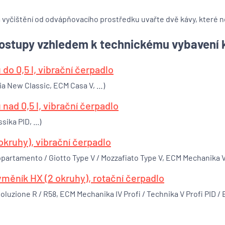
vyčištění od odvápňovacího prostředku uvařte dvě kávy, které ne
 postupy vzhledem k technickému vybavení 
 do 0,5 l, vibrační čerpadlo
gia New Classic, ECM Casa V, …)
 nad 0,5 l, vibrační čerpadlo
sika PID, ...)
okruhy), vibrační čerpadlo
artamento / Giotto Type V / Mozzafiato Type V, ECM Mechanika V S
ýměník HX (2 okruhy), rotační čerpadlo
uzione R / R58, ECM Mechanika IV Profi / Technika V Profi PID / El