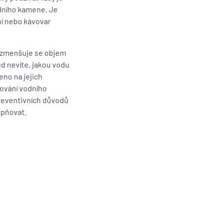
odního kamene. Je
ní nebo kávovar
, zmenšuje se objem
ud nevíte, jakou vodu
eno na jejich
zování vodního
preventivních důvodů
ápňovat.