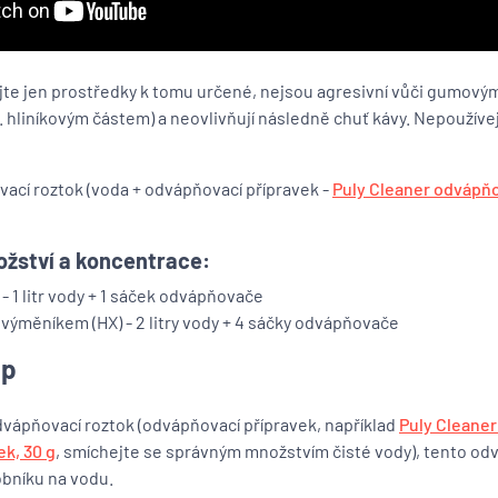
jte jen prostředky k tomu určené, nejsou agresivní vůči gumový
. hliníkovým částem) a neovlivňují následně chuť kávy. Nepoužívej
vací roztok (voda + odvápňovací přípravek -
Puly Cleaner odvápň
žství a koncentrace:
- 1 litr vody + 1 sáček odvápňovače
a výměníkem (HX) - 2 litry vody + 4 sáčky odvápňovače
up
odvápňovací roztok (odvápňovací přípravek, například
Puly Cleane
ek, 30 g
, smíchejte se správným množstvím čisté vody), tento od
obníku na vodu.