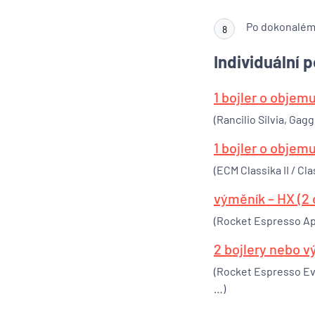
Po dokonalém 
8
Individuální
1 bojler o objemu
(Rancilio Silvia, Gag
1 bojler o objemu
(ECM Classika II / Clas
výměník – HX (2 
(Rocket Espresso App
2 bojlery nebo v
(Rocket Espresso Evol
…)