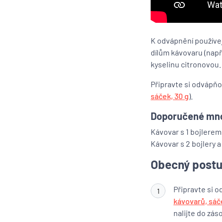
K odvápnění používe
dílům kávovaru (např
kyselinu citronovou.
Připravte si odvápňo
sáček, 30 g
).
Doporučené mno
Kávovar s 1 bojlerem 
Kávovar s 2 bojlery 
Obecný post
Připravte si 
1
kávovarů, sáč
nalijte do zás