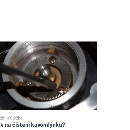
tění a údržba
k na čištění kávomlýnku?