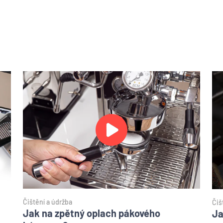
Čištění a údržba
Čiš
Jak na zpětný oplach pákového
Ja