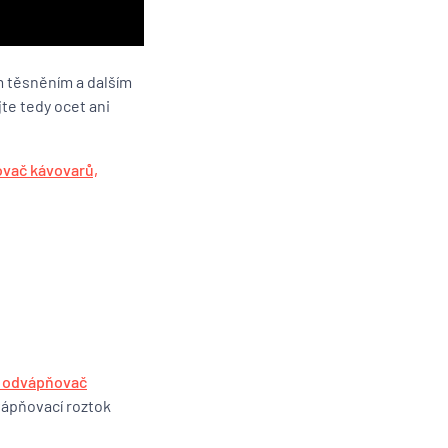
m těsněním a dalším
te tedy ocet ani
ovač kávovarů,
r odvápňovač
vápňovací roztok