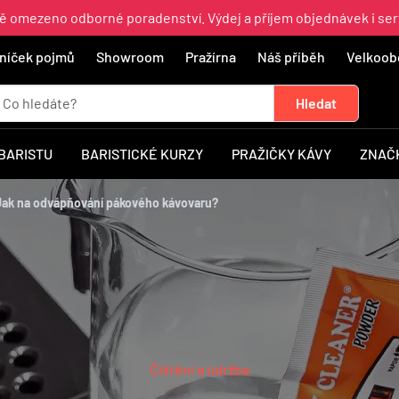
ně omezeno odborné poradenství. Výdej a příjem objednávek i ser
níček pojmů
Showroom
Pražírna
Náš příběh
Velkoob
 BARISTU
BARISTICKÉ KURZY
PRAŽIČKY KÁVY
ZNAČ
ak na odvápňování pákového kávovaru?
Čištění a údržba