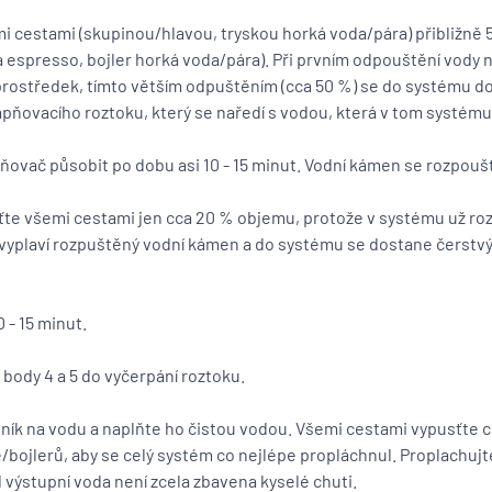
i cestami (skupinou/hlavou, tryskou horká voda/pára) přibližně
a espresso, bojler horká voda/pára). Při prvním odpouštění vody 
rostředek, tímto větším odpuštěním (cca 50 %) se do systému do
pňovacího roztoku, který se naředí s vodou, která v tom systému 
ovač působit po dobu asi 10 - 15 minut. Vodní kámen se rozpoušt
ťte všemi cestami jen cca 20 % objemu, protože v systému už rozt
yplaví rozpuštěný vodní kámen a do systému se dostane čerstvý 
0 - 15 minut.
body 4 a 5 do vyčerpání roztoku.
ník na vodu a naplňte ho čistou vodou. Všemi cestami vypusťte c
/bojlerů, aby se celý systém co nejlépe propláchnul. Proplachujt
 výstupní voda není zcela zbavena kyselé chuti.