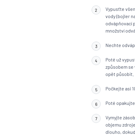
Vypusťte všem
2
vody (bojler n
odvápňovací p
množství odvá
Nechte odvápň
3
Poté už vypus
4
způsobem se v
opět působit.
Počkejte asi 1
5
Poté opakujte 
6
Vymyjte zásob
7
objemu zdroje
dlouho, dokud