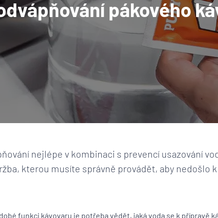
 odvápňování pákového ká
ňování nejlépe v kombinaci s prevencí usazování v
držba, kterou musíte správně provádět, aby nedošlo 
obé funkci kávovaru je potřeba vědět, jaká voda se k přípravě ká