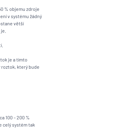
 50 % objemu zdroje
není v systému žádný
stane větší
je.
í.
ok je a tímto
roztok, který bude
ca 100 – 200 %
e celý systém tak