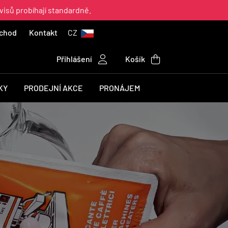
visů probíhají standardně.
chod
Kontakt
CZ
Přihlášení
Košík
KY
PRODEJNÍ AKCE
PRONÁJEM