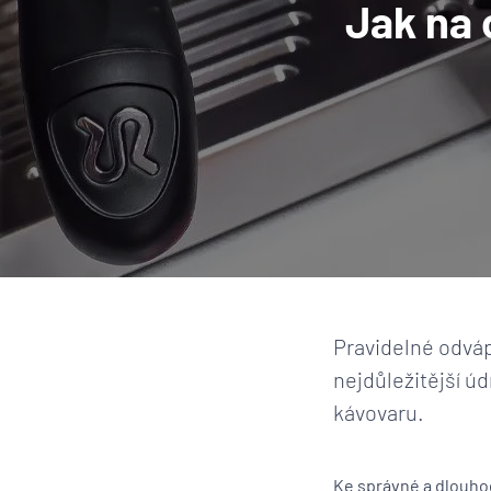
Jak na
Pravidelné odváp
nejdůležitější ú
kávovaru.
Ke správné a dlouhod