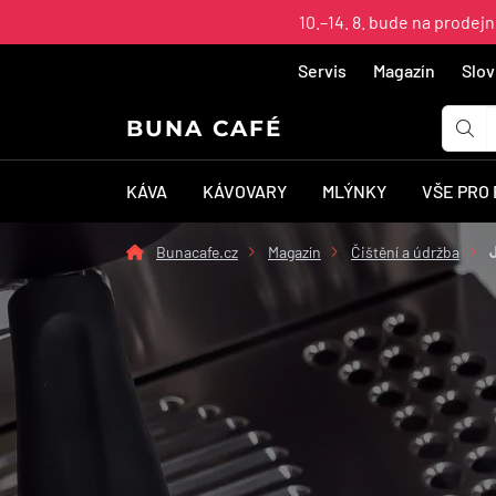
10.–14. 8. bude na prodej
Servis
Magazín
Slov
BUNA CAFÉ
KÁVA
KÁVOVARY
MLÝNKY
VŠE PRO
Bunacafe.cz
Magazín
Čištění a údržba
J