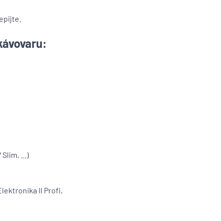
pijte.
kávovaru:
lim, ...)
ektronika II Profi,