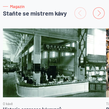
Magazín
Staňte se mistrem kávy
O kávě
T