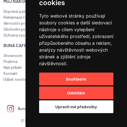
MŮJ NÁKUP
SERVIS BUNA CAFÉ
cookies
Doprava a platba
Servis kávovarů všech značek
Tyto webové stránky používají
Reklamace
|
Vrácení zboží
Objednat servis
soubory cookies a další sledovací
Věrnostní program
Jak připravit balík na přepravu?
Obchodní podmínky
nástroje s cílem vylepšení
Čištění a údržba
Ochrana osobních údajů
Kariéra
uživatelského prostředí, zobrazení
přizpůsobeného obsahu a reklam,
BUNA CAFÉ
RYCHLÝ KONTAKT
analýzy návštěvnosti webových
Showroom
BUNA CAFÉ
stránek a zjištění zdroje
Pražírna
Havlíčkovo náměstí 15/31
návštěvnosti.
Náš příběh
252 19 Rudná u Prahy
Kontakt
obchod@bunacafe.cz
Souhlasím
Odběr novinek
+420 311 236 236
Odmítám
Upravit mé předvolby
Bunacafecz
Bunacafe.cz
BUNA CAFÉ
© BUNA CAFÉ 2011 - 2026
|
NYKL SMÍTAL s.r.o.