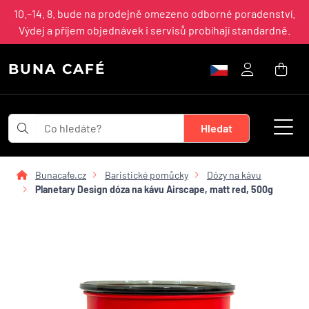
10.–14. 8. bude na prodejně omezeno odborné poradenství.
Výdej a příjem objednávek i servisů probíhají standardně.
BUNA CAFÉ
Bunacafe.cz
Baristické pomůcky
Dózy na kávu
Planetary Design dóza na kávu Airscape, matt red, 500g