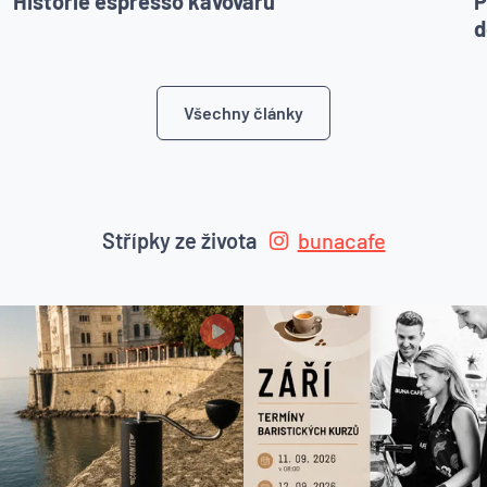
Historie espresso kávovarů
P
d
Všechny články
Střípky ze života
bunacafe