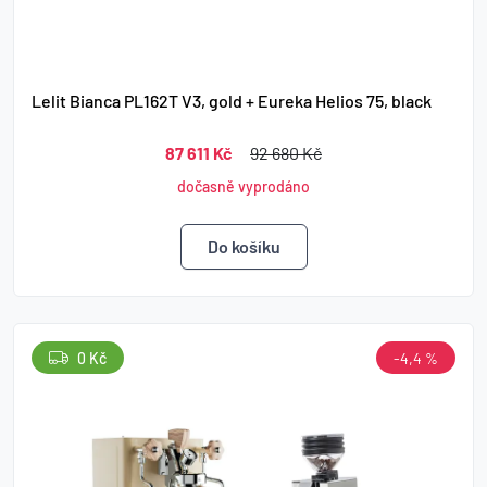
Lelit Bianca PL162T V3, gold + Eureka Helios 75, black
87 611 Kč
92 680 Kč
dočasně vyprodáno
0 Kč
-4,4 %