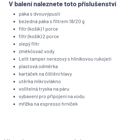
V balení naleznete toto příslušenství
páka s dvouvýpustí
bezedná páka s filtrem 18/20 g
filtr (košík) 1 porce
filtr (košík) 2 porce
slepý filtr
změkčovač vody
Lelit tamper nerezový s hliníkovou rukojetí
plastová odměrka
kartáček na čištění hlavy
utěrka mikrovlákno
volitelná tryska na páru
vybavení pro připojení na vodu
mřížka na espresso hrníček