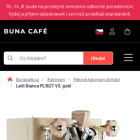
10.–14. 8. bude na prodejně omezeno odborné poradenství.
Výdej a příjem objednávek i servisů probíhají standardně.
BUNA CAFÉ
Bunacafe.cz
Kávovary
Pákové kávovary domácí
Lelit Bianca PL162T V3, gold