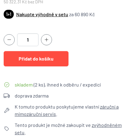
50 322,31 Kč bez DPH
Nakupte výhodně v setu
za 60 890 Kč
1+1
skladem
(2 ks), ihned k odběru / expedici
doprava zdarma
K tomuto produktu poskytujeme vlastní
záruční a
mimozáruční servis
.
Tento produkt je možné zakoupit ve
zvýhodněném
setu
.