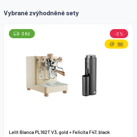
Vybrané zvýhodněné sety
0 Kč
-3 %
180
Lelit Bianca PL162T V3, gold + Felicita F47, black