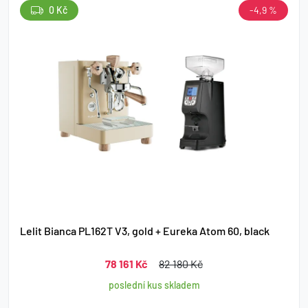
0 Kč
-4,9 %
Lelit Bianca PL162T V3, gold + Eureka Atom 60, black
78 161 Kč
82 180 Kč
poslední kus skladem