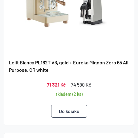
Lelit Bianca PL162T V3, gold + Eureka Mignon Zero 65 All
Purpose, CR white
71 321 Kč
74 580 Kč
skladem (2 ks)