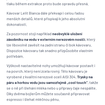
tlaku během extrakce proto bude opravdu přesná.
Kávovar Lelit Bianca dále překvapí i celou řadou
menších detailů, které přispívají k jeho absolutní
dokonalosti.
Za pozornost stojí například
neobvyklé uložení
zásobníku na vodu v externím nerezovém nosiči
, který
lze libovolně zavěsit na zadní stranu či bok kávovaru.
Dispozice kávovaru tak snadno přizpůsobíte vlastním
potřebám.
Výškově nastavitelné nohy umožňují kávovar postavit i
na povrch, který není zcela rovný. Tělo kávovaru je
vyrobené z kvalitní nerezové oceli AISI 304.
Trysky na
páru a horkou vodu jsou samozřejmě „cool touch“
, takže
se o ně při šlehání mléka nebo u přípravy čaje nespálíte.
Díky dvěma bojlerům můžete současně připravovat
espresso i šlehat mléčnou pěnu.