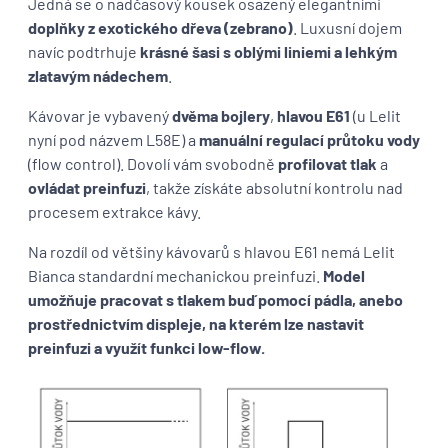
Jedná se o nadčasový kousek osazený elegantními
doplňky z exotického dřeva (zebrano)
. Luxusní dojem
navíc podtrhuje
krásné šasi s oblými liniemi a lehkým
zlatavým nádechem
.
Kávovar je vybavený
dvěma bojlery
,
hlavou E61
(u Lelit
nyní pod názvem L58E) a
manuální regulací průtoku vody
(flow control). Dovolí vám svobodně
profilovat tlak
a
ovládat preinfuzi
, takže získáte absolutní kontrolu nad
procesem extrakce kávy.
Na rozdíl od většiny kávovarů s hlavou E61 nemá Lelit
Bianca standardní mechanickou preinfuzi.
Model
umožňuje pracovat s tlakem buď pomocí pádla, anebo
prostřednictvím displeje, na kterém lze nastavit
preinfuzi a využít funkci low-flow.