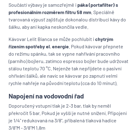
Součástí výbavy je samozřejmě i
páka (portafilter) s
profesionálním rozměrem filtru 58 mm
. Speciálně
tvarovaná výpusť zajišťuje dokonalou distribuci kávy do
šálku, aby ani kapka neskončila vedle.
Kávovar Lelit Bianca se může pochlubit i
chytrým
řízením spotřeby el. energie
. Pokud kávovar přepnete
do režimu spánku, tak se vypne nahřívání pracovního
(parního) bojleru, zatímco espresso bojler bude udržovat
stálou teplotu 70 °C. Nejenže tak nepřijdete o pasivní
ohřívání šálků, ale navíc se kávovar po zapnutí velmi
rychle nahřeje na původní teplotu (cca do 10 minut).
Napojení na vodovodní řad
Doporučený vstupní tlak je 2-3 bar, tlak by neměl
překročit 5 bar. Pokud je vyšší je nutné snížení. Připojení
je 1/4" redukovaná na 3/8", přibalená tlaková hadice
3/8"M - 3/8"M 1,8m